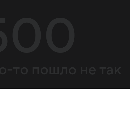
500
о-то пошло не так