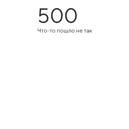
500
Что-то пошло не так