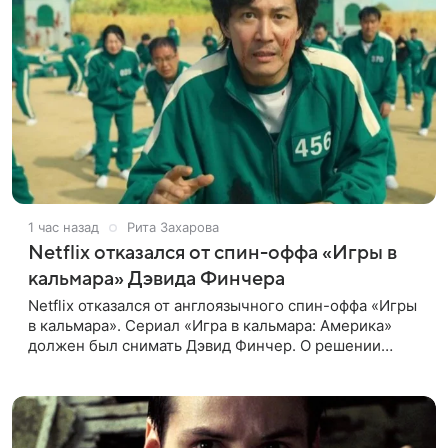
1 час назад
Рита Захарова
Netflix отказался от спин-оффа «Игры в
кальмара» Дэвида Финчера
Netflix отказался от англоязычного спин-оффа «Игры
в кальмара». Сериал «Игра в кальмара: Америка»
должен был снимать Дэвид Финчер. О решении
стримингового гиганта сообщает The Playlist. О
возможном расширении