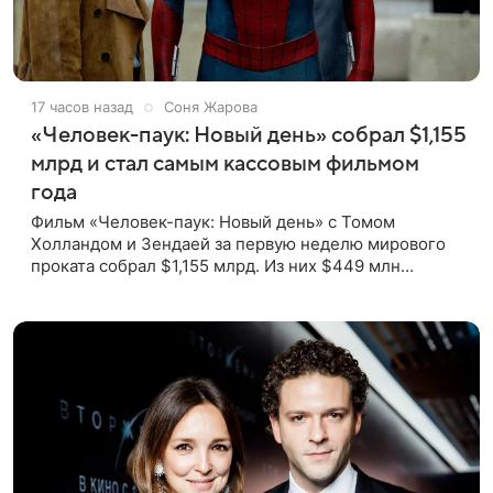
17 часов назад
Соня Жарова
«Человек-паук: Новый день» собрал $1,155
млрд и стал самым кассовым фильмом
года
Фильм «Человек-паук: Новый день» с Томом
Холландом и Зендаей за первую неделю мирового
проката собрал $1,155 млрд. Из них $449 млн
пришлись на Северную Америку — сообщает Variety.
Картина уже стала самым