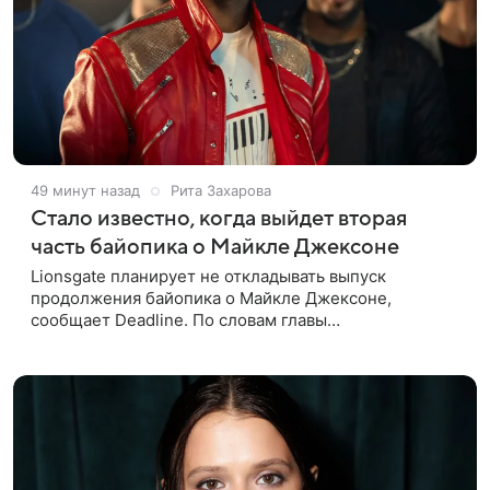
49 минут назад
Рита Захарова
Стало известно, когда выйдет вторая
часть байопика о Майкле Джексоне
Lionsgate планирует не откладывать выпуск
продолжения байопика о Майкле Джексоне,
сообщает Deadline. По словам главы
кинонаправления студии Адама Фогельсона,
производство второй части «Майкла» начнется в
конце