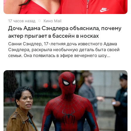
17 часов назад
Кино Mail
Дочь Адама Сэндлера объяснила, почему
актер прыгает в бассейн в носках
Санни Сэндлер, 17-летняя дочь известного Адама
Сэндлера, раскрыла необычную деталь быта своей
семьи. Она появилась в эфире вечернего шоу
Джимми Фэллона и объяснила, почему ее
знаменитый отец не снимает носки