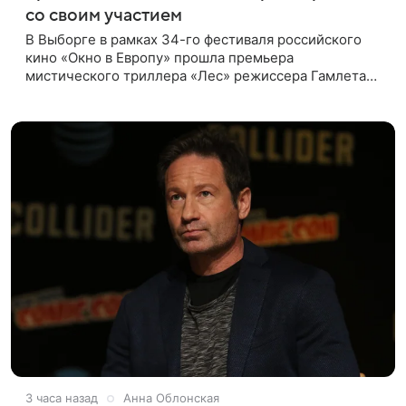
со своим участием
В Выборге в рамках 34-го фестиваля российского
кино «Окно в Европу» прошла премьера
мистического триллера «Лес» режиссера Гамлета
Дульяна («Мы»). Первым зрителям фильм
представили режиссер, члены съемочной
3 часа назад
Анна Облонская