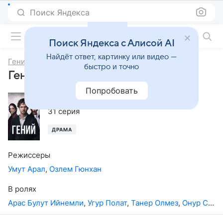
Поиск Яндекса
Фильмы онлайн
Поиск Яндекса с Алисой AI
Найдёт ответ, картинку или видео —
Гений
быстро и точно
Гений, 1-й сезон
Попробовать
2024
,
Турция
31 серия
ДРАМА
Режиссеры
Умут Арал
,
Озлем Гюнхан
В ролях
Арас Булут Ийнемли
,
Угур Полат
,
Танер Олмез
,
Онур Сайлак