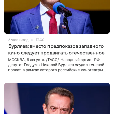
2 часа назад
ТАСС
Бурляев: вместо предпоказов западного
кино следует продвигать отечественное
МОСКВА, 6 августа. /ТАСС/. Народный артист РФ
депутат Госдумы Николай Бурляев осудил теневой
прокат, в рамках которого российские кинотеатры
показывают западные фильмы. Своим мнением он
поделился с ТАСС,