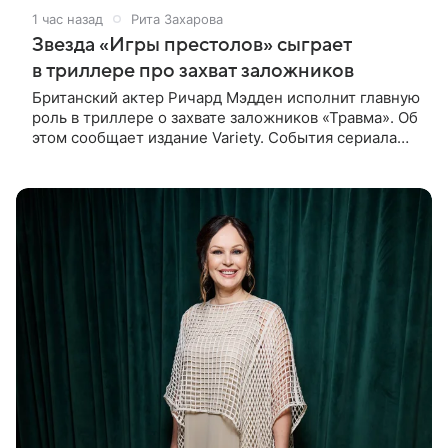
1 час назад
Рита Захарова
Звезда «Игры престолов» сыграет
в триллере про захват заложников
Британский актер Ричард Мэдден исполнит главную
роль в триллере о захвате заложников «Травма». Об
этом сообщает издание Variety. События сериала
разворачиваются в лондонской больнице, которую
захватывают