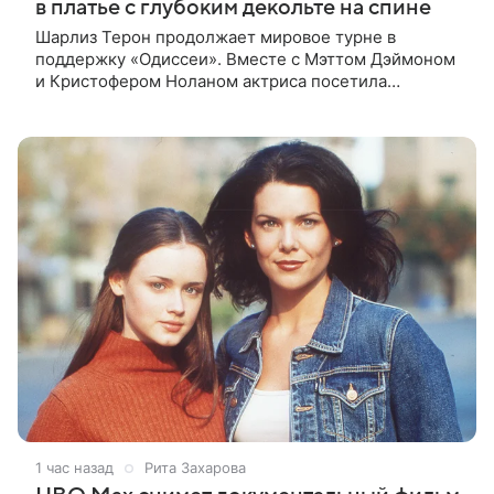
в платье с глубоким декольте на спине
Шарлиз Терон продолжает мировое турне в
поддержку «Одиссеи». Вместе с Мэттом Дэймоном
и Кристофером Ноланом актриса посетила
корейскую премьеру фильма, где появилась в
смелом образе от Celine. 50-летняя звезда
1 час назад
Рита Захарова