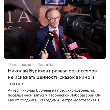
18 часов назад
Газета.Ru
Николай Бурляев призвал режиссеров
не искажать ценности сказок в кино и
театре
Актер Николай Бурляев на пресс-конференции,
посвященной запуску Творческой Лаборатории ON
Lab от холдинга ON Медиа и Театра «Мастерская 12
Никиты Михалкова», призвал режиссеров не
искажать ценности и смысл