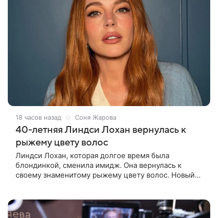
18 часов назад
Соня Жарова
40-летняя Линдси Лохан вернулась к
рыжему цвету волос
Линдси Лохан, которая долгое время была
блондинкой, сменила имидж. Она вернулась к
своему знаменитому рыжему цвету волос. Новый
образ 40-летняя актриса показала в личном блоге.
Поклонники Лохан с восторгом