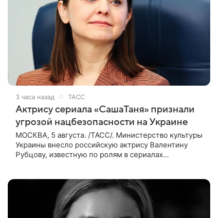
3 часа назад
ТАСС
Актрису сериала «СашаТаня» признали
угрозой нацбезопасности на Украине
МОСКВА, 5 августа. /ТАСС/. Министерство культуры
Украины внесло российскую актрису Валентину
Рубцову, известную по ролям в сериалах
«СашаТаня» и «Универ», в список лиц, создающих
угрозу национальной