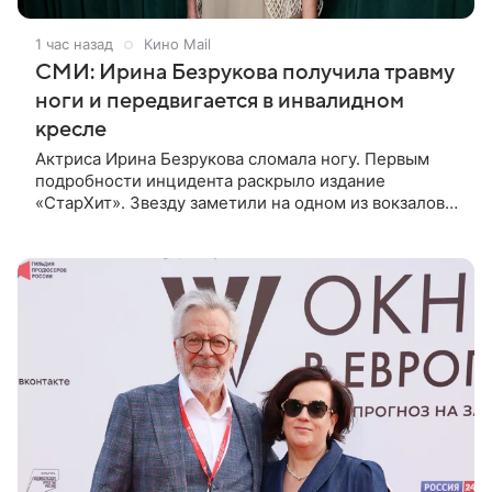
1 час назад
Кино Mail
СМИ: Ирина Безрукова получила травму
ноги и передвигается в инвалидном
кресле
Актриса Ирина Безрукова сломала ногу. Первым
подробности инцидента раскрыло издание
«СтарХит». Звезду заметили на одном из вокзалов
Москвы в инвалидном кресле. Рядом с ней
находился пиар-директор Станислав