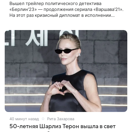
Вышел трейлер политического детектива
«Берлин'23» — продолжения сериала «Варшава'21».
На этот раз кризисный дипломат в исполнении
Дмитрия Миллера постарается предотвратить
нарастающий конфликт в Германии. К
41 минуту назад
Рита Захарова
50-летняя Шарлиз Терон вышла в свет