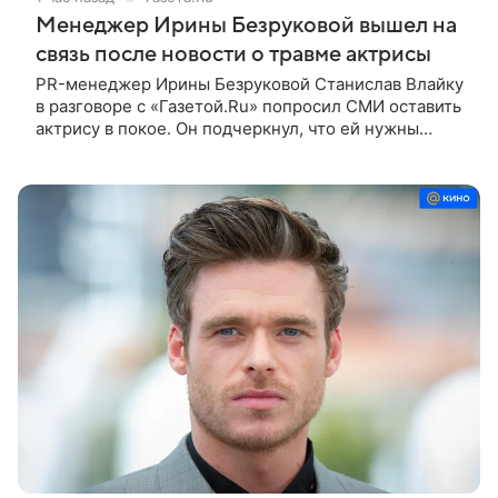
Менеджер Ирины Безруковой вышел на
связь после новости о травме актрисы
PR-менеджер Ирины Безруковой Станислав Влайку
в разговоре с «Газетой.Ru» попросил СМИ оставить
актрису в покое. Он подчеркнул, что ей нужны
тишина и отдых после полученной травмы. По
словам представителя звезды