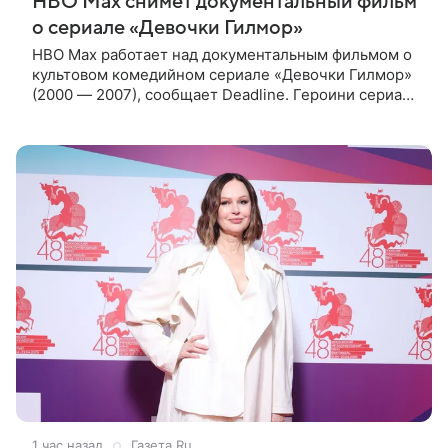
HBO Max снимет документальный фильм
о сериале «Девочки Гилмор»
HBO Max работает над документальным фильмом о
культовом комедийном сериале «Девочки Гилмор»
(2000 — 2007), сообщает Deadline. Героини сериала
— молодая, немного инфантильная мать Лорелай и
ее не по годам
1 час назад
Газета.Ru