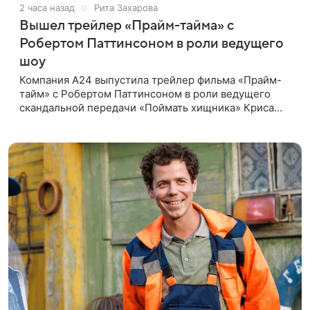
2 часа назад
Рита Захарова
Вышел трейлер «Прайм-тайма» с
Робертом Паттинсоном в роли ведущего
шоу
Компания A24 выпустила трейлер фильма «Прайм-
тайм» с Робертом Паттинсоном в роли ведущего
скандальной передачи «Поймать хищника» Криса
Хансена. Психологический триллер расскажет о
пути Хансена к славе. В 2004