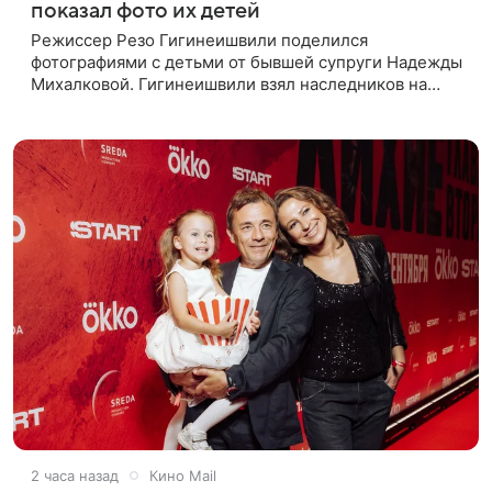
показал фото их детей
Режиссер Резо Гигинеишвили поделился
фотографиями с детьми от бывшей супруги Надежды
Михалковой. Гигинеишвили взял наследников на
отдых. На снимках дочь и сын экс-супругов позируют
рядом со стадионом. В поездке
2 часа назад
Кино Mail