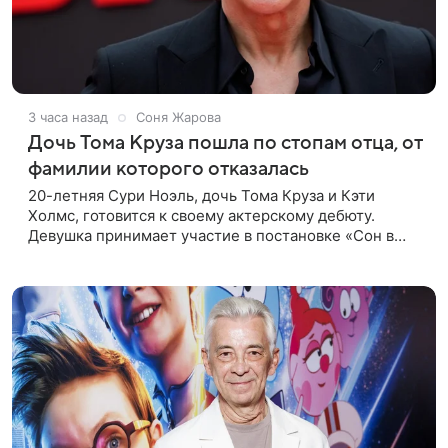
3 часа назад
Соня Жарова
Дочь Тома Круза пошла по стопам отца, от
фамилии которого отказалась
20-летняя Сури Ноэль, дочь Тома Круза и Кэти
Холмс, готовится к своему актерскому дебюту.
Девушка принимает участие в постановке «Сон в
летнюю ночь» по пьесе Уильяма Шекспира. В сети
появились фотографии с