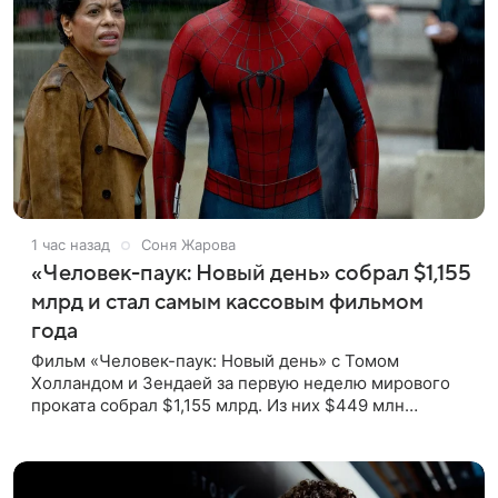
1 час назад
Соня Жарова
«Человек-паук: Новый день» собрал $1,155
млрд и стал самым кассовым фильмом
года
Фильм «Человек-паук: Новый день» с Томом
Холландом и Зендаей за первую неделю мирового
проката собрал $1,155 млрд. Из них $449 млн
пришлись на Северную Америку — сообщает Variety.
Картина уже стала самым