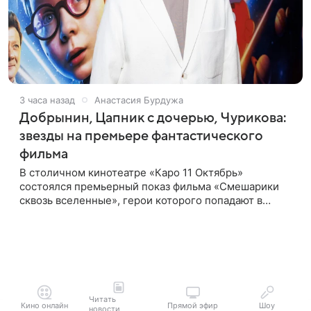
3 часа назад
Анастасия Бурдужа
Добрынин, Цапник с дочерью, Чурикова:
звезды на премьере фантастического
фильма
В столичном кинотеатре «Каро 11 Октябрь»
состоялся премьерный показ фильма «Смешарики
сквозь вселенные», герои которого попадают в
реальный мир и отправляются в космическое
путешествие. Фантастическую картину
Читать
Кино онлайн
Прямой эфир
Шоу
новости