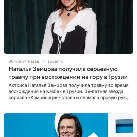
30 минут назад
super.ru
Наталья Земцова получила серьезную
травму при восхождении на гору в Грузии
Актриса Наталья Земцова получила травму во время
восхождения на Казбек в Грузии. 39‑летняя звезда
сериала «Комбинация» упала и сломала правую руку.
В непростой ситуации ей помог молодой человек —
именно