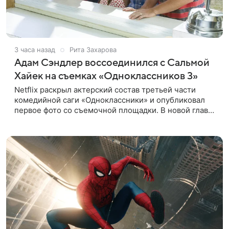
3 часа назад
Рита Захарова
Адам Сэндлер воссоединился с Сальмой
Хайек на съемках «Одноклассников 3»
Netflix раскрыл актерский состав третьей части
комедийной саги «Одноклассники» и опубликовал
первое фото со съемочной площадки. В новой главе
к Адаму Сэндлеру присоединятся звезды
предыдущих частей: Кевин