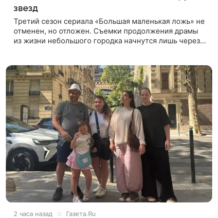
звезд
Третий сезон сериала «Большая маленькая ложь» не
отменен, но отложен. Съемки продолжения драмы
из жизни небольшого городка начнутся лишь через
полтора года, когда графики Николь Кидман и других
актрис совпадут.
2 часа назад
Газета.Ru