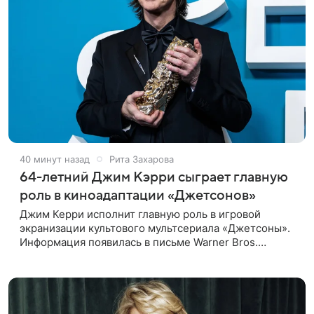
40 минут назад
Рита Захарова
64-летний Джим Кэрри сыграет главную
роль в киноадаптации «Джетсонов»
Джим Керри исполнит главную роль в игровой
экранизации культового мультсериала «Джетсоны».
Информация появилась в письме Warner Bros.
акционерам, где студия официально подтвердила
работу над проектом.