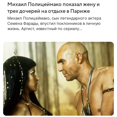
Михаил Полицеймако показал жену и
трех дочерей на отдыхе в Париже
Михаил Полицеймако, сын легендарного актера
Семена Фарады, впустил поклонников в личную
жизнь. Артист, известный по сериалу
«СуперИвановы», выложил в соцсети снимки из
семейного путешествия в Париж. На кадрах