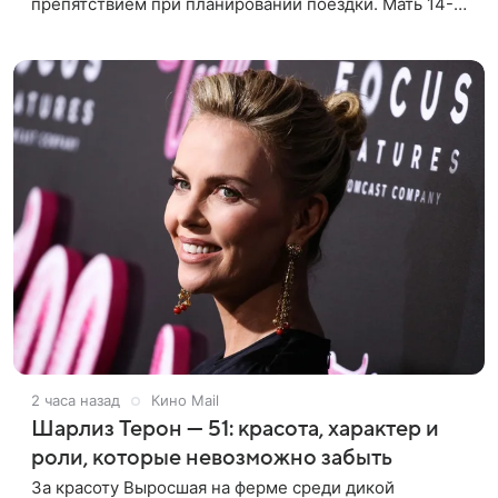
препятствием при планировании поездки. Мать 14-
летней Милены, актриса Елена Дудина, сообщила
подписчикам в соцсети о
2 часа назад
Кино Mail
Шарлиз Терон — 51: красота, характер и
роли, которые невозможно забыть
За красоту Выросшая на ферме среди дикой