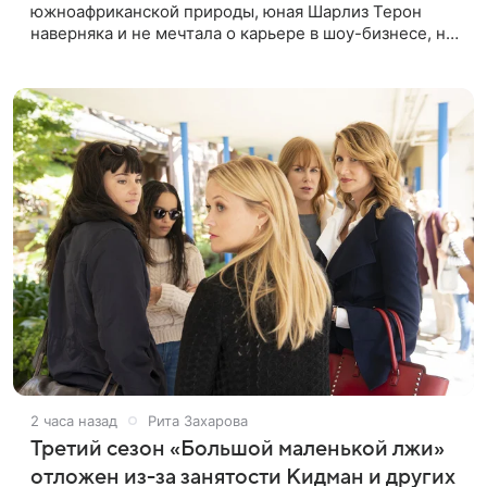
южноафриканской природы, юная Шарлиз Терон
наверняка и не мечтала о карьере в шоу-бизнесе, но
ее мать настояла на том, чтобы 16-летняя дочь
приняла участие в местном
2 часа назад
Рита Захарова
Третий сезон «Большой маленькой лжи»
отложен из-за занятости Кидман и других