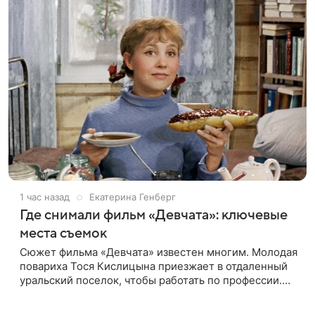
1 час назад
Екатерина Генберг
Где снимали фильм «Девчата»: ключевые
места съемок
Сюжет фильма «Девчата» известен многим. Молодая
повариха Тося Кислицына приезжает в отдаленный
уральский поселок, чтобы работать по профессии.
Она поселяется в одной комнате с четырьмя
другими девушками и сразу