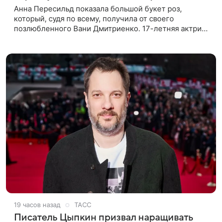
Анна Пересильд показала большой букет роз,
который, судя по всему, получилa от своего
позлюбленного Вани Дмитриенко. 17-летняя актриса
опубликовала в соцсетях фотографии с цветами и
подписала их словами: «Я
19 часов назад
ТАСС
Писатель Цыпкин призвал наращивать