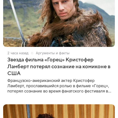
2 часа назад
Аргументы и факты
Звезда фильма «Горец» Кристофер
Ламберт потерял сознание на комиконе в
США
Французско-американский актер Кристофер
Ламберт, прославившийся ролью в фильме «Горец»,
потерял сознание во время фанатского фестиваля в
США. Об этом сообщил портал TMZ, материал
перевел aif.ru. Инцидент