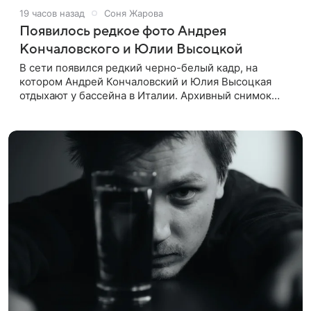
19 часов назад
Соня Жарова
Появилось редкое фото Андрея
Кончаловского и Юлии Высоцкой
В сети появился редкий черно-белый кадр, на
котором Андрей Кончаловский и Юлия Высоцкая
отдыхают у бассейна в Италии. Архивный снимок
супругов опубликовал фотограф Александр Гусов.
88-летний Кончаловский и