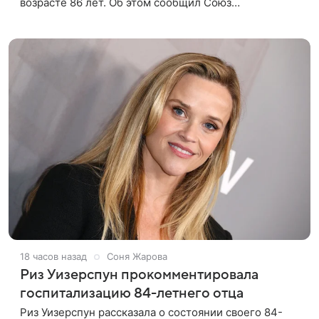
возрасте 86 лет. Об этом сообщил Союз
кинематографистов Узбекистана. «Сегодня этот мир
покинул кандидат искусств,
18 часов назад
Соня Жарова
Риз Уизерспун прокомментировала
госпитализацию 84-летнего отца
Риз Уизерспун рассказала о состоянии своего 84-