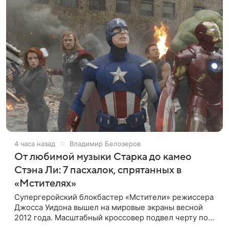
4 часа назад
Владимир Белозеров
От любимой музыки Старка до камео
Стэна Ли: 7 пасхалок, спрятанных в
«Мстителях»
Супергеройский блокбастер «Мстители» режиссера
Джосса Уидона вышел на мировые экраны весной
2012 года. Масштабный кроссовер подвел черту под
первой фазой медиафраншизы Marvel и заложил