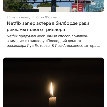
20 часов назад
Соня Жарова
Netflix запер актера в билборде ради
рекламы нового триллера
Netflix придумал необычный способ привлечь
внимание к триллеру «Последний дом» от
режиссера Луи Летерье. В Лос-Анджелесе актера на
два дня поселили внутри рекламного билборда,
оформленного как фасад жилого