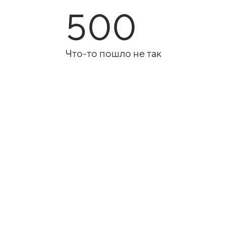
500
Что-то пошло не так