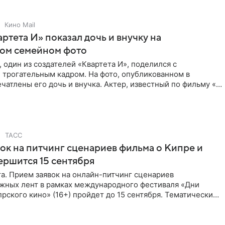
Кино Mail
артета И» показал дочь и внучку на
ном семейном фото
 один из создателей «Квартета И», поделился с
 трогательным кадром. На фото, опубликованном в
ечатлены его дочь и внучка. Актер, известный по фильму «О
ТАСС
ок на питчинг сценариев фильма о Кипре и
ершится 15 сентября
та. Прием заявок на онлайн-питчинг сценариев
жных лент в рамках международного фестиваля «Дни
рского кино» (16+) пройдет до 15 сентября. Тематически
жны быть