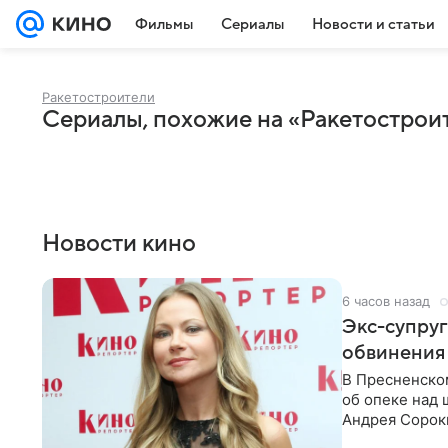
Фильмы
Сериалы
Новости и статьи
Ракетостроители
Сериалы, похожие на «Ракетострои
Новости кино
6 часов назад
Экс-супру
обвинения 
В Пресненско
об опеке над
Андрея Сороки
Адвокаты