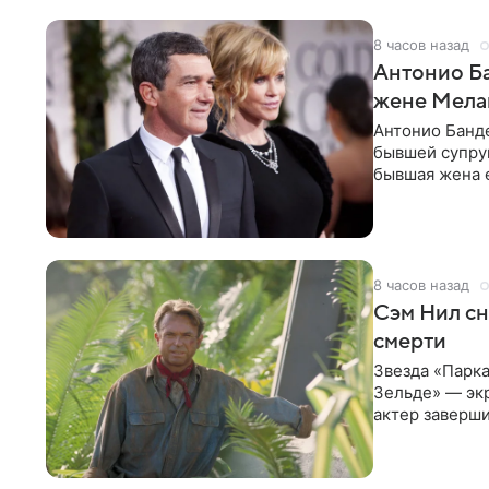
8 часов назад
Антонио Ба
жене Мела
Антонио Банде
бывшей супру
бывшая жена е
актер. По
8 часов назад
Сэм Нил сн
смерти
Звезда «Парка
Зельде» — эк
актер заверши
События фил