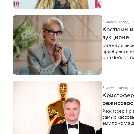
6 часов назад
Костюмы из
аукционе
Одежду и аксе
приобрести н
Christie’s с 1
поддержку
7 часов назад
Кристофер 
режиссеров
Режиссер Кри
самых кассовы
ему помогла д
момент