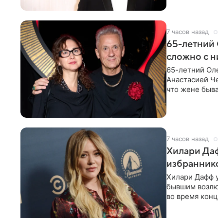
7 часов назад
65-летний 
сложно с н
65-летний Ол
Анастасией Че
что жене быва
7 часов назад
Хилари Даф
избраннико
Хилари Дафф 
бывшим возлю
во время конц
Lucky Me» — 