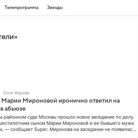
Телепрограмма
Звезды
тели»
Соня Жарова
г Марии Мироновой иронично ответил на
в абьюзе
м районном суде Москвы прошло новое заседание по делу
 шестилетним сыном Марии Мироновой и ее бывшего мужа
, — сообщает Super. Миронова на заседании не появилась.