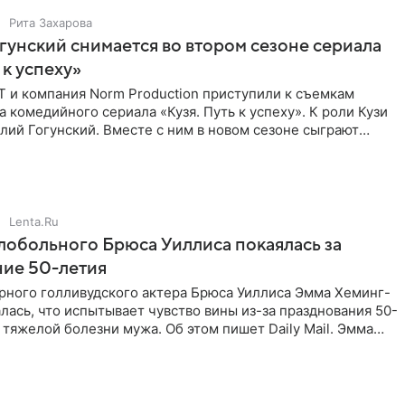
Рита Захарова
гунский снимается во втором сезоне сериала
 к успеху»
Т и компания Norm Production приступили к съемкам
а комедийного сериала «Кузя. Путь к успеху». К роли Кузи
лий Гогунский. Вместе с ним в новом сезоне сыграют
Lenta.Ru
обольного Брюса Уиллиса покаялась за
ние 50-летия
рного голливудского актера Брюса Уиллиса Эмма Хеминг-
лась, что испытывает чувство вины из-за празднования 50-
 тяжелой болезни мужа. Об этом пишет Daily Mail. Эмма