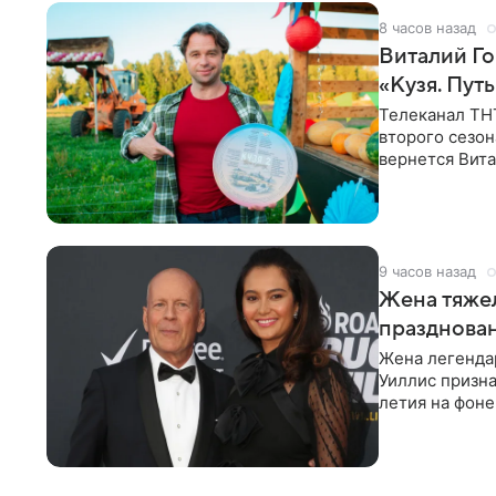
8 часов назад
Виталий Го
«Кузя. Путь
Телеканал ТН
второго сезон
вернется Вита
Денис Бузин,
9 часов назад
Жена тяжел
празднова
Жена легенда
Уиллис призна
летия на фоне
заявила,