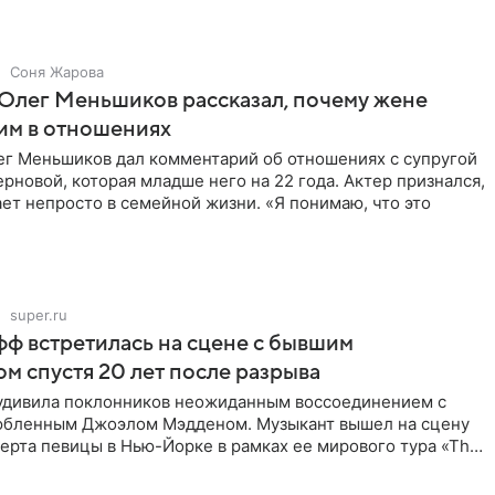
Соня Жарова
Олег Меньшиков рассказал, почему жене
им в отношениях
ег Меньшиков дал комментарий об отношениях с супругой
рновой, которая младше него на 22 года. Актер признался,
ет непросто в семейной жизни. «Я понимаю, что это
super.ru
ф встретилась на сцене с бывшим
м спустя 20 лет после разрыва
удивила поклонников неожиданным воссоединением с
бленным Джоэлом Мэдденом. Музыкант вышел на сцену
ерта певицы в Нью-Йорке в рамках ее мирового тура «The
спустя