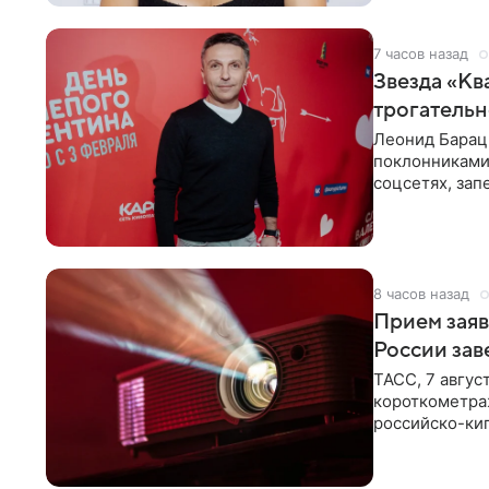
7 часов назад
Звезда «Кв
трогатель
Леонид Барац,
поклонниками
соцсетях, зап
чем говорят
8 часов назад
Прием заяв
России зав
ТАСС, 7 авгус
короткометра
российско-кип
сценарии дол