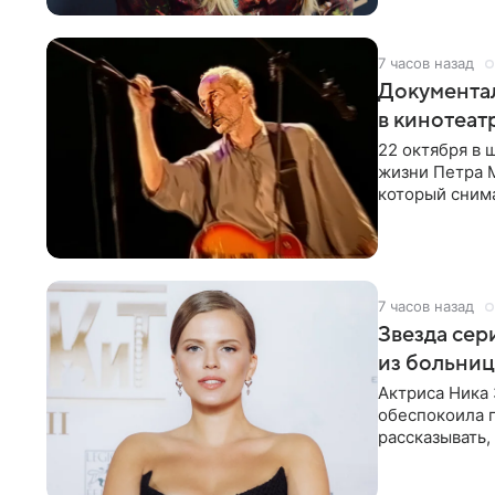
7 часов назад
Документа
в кинотеат
22 октября в
жизни Петра 
который снима
Новая работа
7 часов назад
Звезда сер
из больни
Актриса Ника 
обеспокоила 
рассказывать,
что сейчас