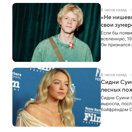
8 часов назад
«Не нишево
свои зумер
Если бы появ
вселенную, 19
Он признался 
вместе с
8 часов назад
Сидни Суи
лесных по
Сидни Суини п
выросла, посл
бойфрендом С
пожертвовани