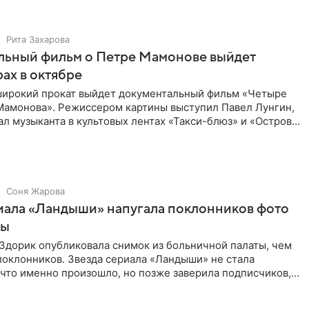
Рита Захарова
льный фильм о Петре Мамонове выйдет
рах в октябре
 широкий прокат выйдет документальный фильм «Четыре
Мамонова». Режиссером картины выступил Павел Лунгин,
л музыканта в культовых лентах «Такси-блюз» и «Остров».
Соня Жарова
иала «Ландыши» напугала поклонников фото
цы
Здорик опубликовала снимок из больничной палаты, чем
поклонников. Звезда сериала «Ландыши» не стала
 что именно произошло, но позже заверила подписчиков,