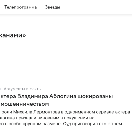
Телепрограмма
Звезды
лканами»
Аргументы и факты
актера Владимира Аблогина шокированы
с мошенничеством
о роли Михаила Лермонтова в одноименном сериале актера
логина признали виновным в покушении на
 в особо крупном размере. Суд приговорил его к трем
ого