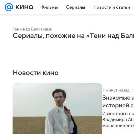
Фильмы
Сериалы
Новости и статьи
Тени над Балканами
Сериалы, похожие на «Тени над Ба
Новости кино
7 минут назад
Знакомые 
историей 
Известного п
Владимира Аб
мошенничество
годам тюремн