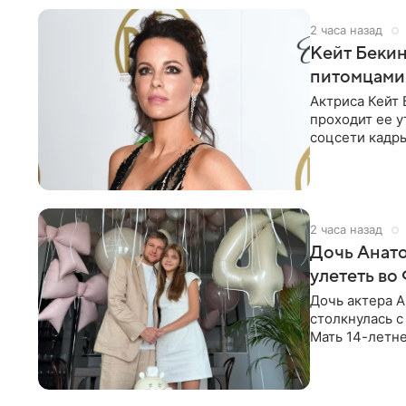
2 часа назад
Кейт Бекин
питомцами
Актриса Кейт
проходит ее у
соцсети кадры
загородного д
2 часа назад
Дочь Анато
улететь в
Дочь актера А
столкнулась 
Мать 14-летн
соцсети о