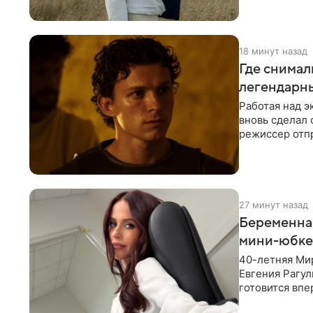
18 минут назад
Где снимал
легендарн
Работая над 
вновь сделал 
режиссер отп
Северной Афр
27 минут назад
Беременная
мини-юбке
40-летняя Ми
Евгения Рагул
готовится впе
новыми фотог