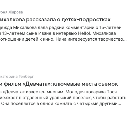
Соня Жарова
халкова рассказала о детях-подростках
дежда Михалкова дала редкий комментарий о 15-летней
 13-летнем сыне Иване в интервью Hello!. Михалкова
 отношении детей к кино. Нина интересуется творчеством,
и
Екатерина Генберг
и фильм «Девчата»: ключевые места съемок
 «Девчата» известен многим. Молодая повариха Тося
езжает в отдаленный уральский поселок, чтобы работать
 Она поселяется в одной комнате с четырьмя другими
сразу