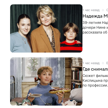
1 час назад
Надежда Ми
39-летняя На
дочери Нине и
рассказала об
хорошо поет 
1 час назад
Где снимал
Сюжет фильма
Кислицына при
по профессии.
девушками и 