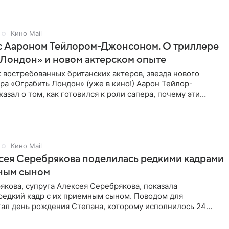
Кино Mail
с Аароном Тейлором-Джонсоном. О триллере
Лондон» и новом актерском опыте
 востребованных британских актеров, звезда нового
а «Ограбить Лондон» (уже в кино!) Аарон Тейлор-
азал о том, как готовился к роли сапера, почему эти
для него
Кино Mail
сея Серебрякова поделилась редкими кадрами
мным сыном
кова, супруга Алексея Серебрякова, показала
редкий кадр с их приемным сыном. Поводом для
тал день рождения Степана, которому исполнилось 24
а выложила совместное