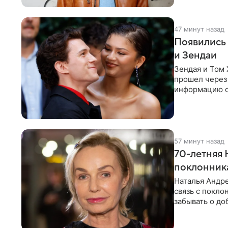
47 минут назад
Появились 
и Зендаи
Зендая и Том 
прошел через 
информацию о
подробности 
57 минут назад
70-летняя 
поклонник
Наталья Андре
связь с покло
забывать о до
попросила