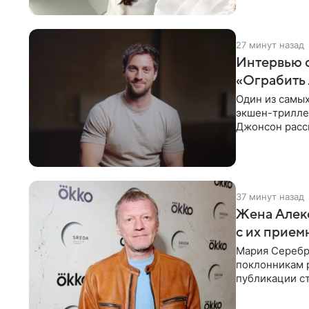
27 минут назад
Интервью 
«Ограбить 
Один из самых
экшен-триллер
Джонсон расск
съемки стали 
37 минут назад
Жена Алек
с их прие
Мария Серебря
поклонникам 
публикации с
года. Женщин