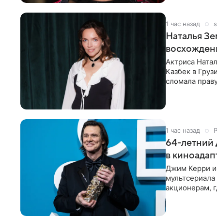
1 час назад
s
Наталья Зе
восхождени
Актриса Ната
Казбек в Груз
сломала праву
— именно
1 час назад
64-летний 
в киноада
Джим Керри ис
мультсериала
акционерам, г