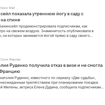
Кино Mail
сейл показала утреннюю йогу в саду с
 на спине
 Бекинсейл продемонстрировала подписчикам, как
тро на свежем воздухе. Знаменитость опубликовала в
, на которых занимается йогой прямо в саду своего
ома.
Соня Жарова
лия Руденко получила отказ в визе и не смогла
о Францию
натолия Руденко, известного по сериалу «Две судьбы»,
с неожиданным препятствием при планировании поездки.
ей Милены, актриса Елена Дудина, сообщила подписчикам в