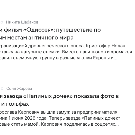
Никита Шабанов
и фильм «Одиссея»: путешествие по
ым местам античного мира
экранизацией древнегреческого эпоса, Кристофер Нолан
ставку на натурные съемки. Вместо павильонов и хромакея
равил съемочную группу в разные уголки Европы и
ики,
Соня Жарова
 звезда «Папиных дочек» показала фото в
 и гольфах
рослава Карпович вышла замуж за предпринимателя
ина 1 июня 2026 года. Теперь звезда «Папиных дочек»
рвые стать мамой. Карпович поделилась в соцсетях
рафиями. На