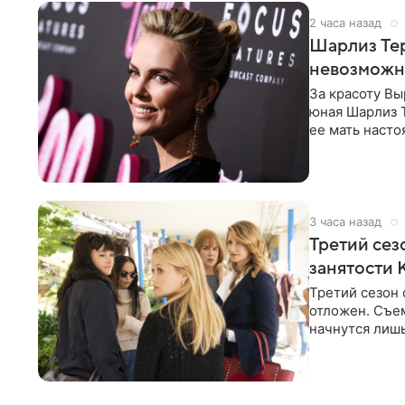
2 часа назад
Шарлиз Тер
невозможн
За красоту В
юная Шарлиз Т
ее мать насто
местном
3 часа назад
Третий сез
занятости 
Третий сезон 
отложен. Съе
начнутся лишь
других актрис