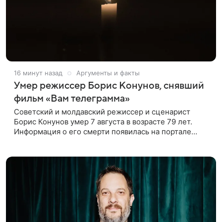
16 минут назад
Аргументы и факты
Умер режиссер Борис Конунов, снявший
фильм «Вам телеграмма»
Советский и молдавский режиссер и сценарист
Борис Конунов умер 7 августа в возрасте 79 лет.
Информация о его смерти появилась на портале
«Кино-Театр. Ру». О кончине кинематографиста
также сообщило Министерство