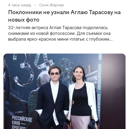
4 часа назад
Соня Жарова
Поклонники не узнали Аглаю Тарасову на
новых фото
32-летняя актриса Аглая Тарасова поделилась
снимками из новой фотосессии. Для съемки она
выбрала ярко-красное мини-платье с глубоким
вырезом и открытыми плечами. Наряд украшен
объемной драпировкой на талии и