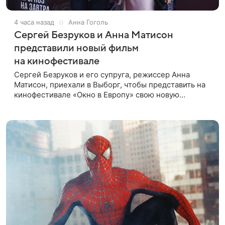
4 часа назад
Анна Гоголь
Сергей Безруков и Анна Матисон
представили новый фильм
на кинофестивале
Сергей Безруков и его супруга, режиссер Анна
Матисон, приехали в Выборг, чтобы представить на
кинофестивале «Окно в Европу» свою новую
совместную работу — семейную комедию «Не по-
детски». Фильм рассказывает об