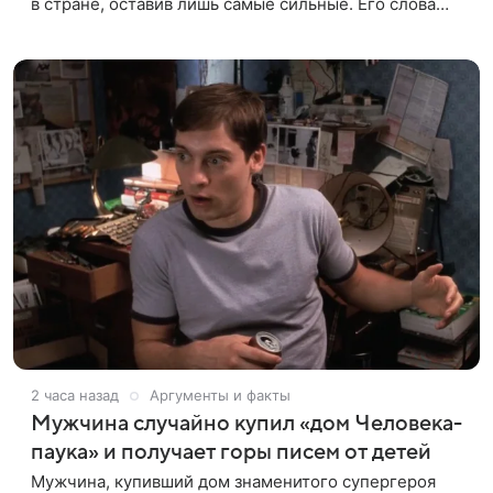
в стране, оставив лишь самые сильные. Его слова
передает издание Super. Преподаватель ГИТИСа
посетовал на то, что
2 часа назад
Аргументы и факты
Мужчина случайно купил «дом Человека-
паука» и получает горы писем от детей
Мужчина, купивший дом знаменитого супергероя