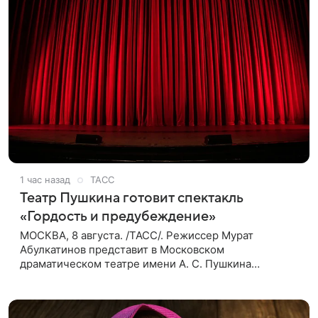
1 час назад
ТАСС
Театр Пушкина готовит спектакль
«Гордость и предубеждение»
МОСКВА, 8 августа. /ТАСС/. Режиссер Мурат
Абулкатинов представит в Московском
драматическом театре имени А. С. Пушкина
спектакль «Гордость и предубеждение» по
одноименному роману английской писательницы
XVIII —