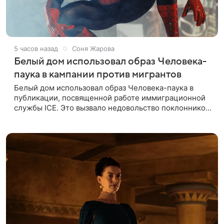
5 часов назад
Соня Жарова
Белый дом использовал образ Человека-
паука в кампании против мигрантов
Белый дом использовал образ Человека-паука в
публикации, посвященной работе иммиграционной
службы ICE. Это вызвало недовольство поклонников
Marvel — сообщает TMZ. На изображении
супергерой опутывает паутиной