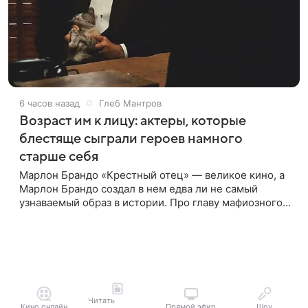
6 часов назад
Глеб Мантров
Возраст им к лицу: актеры, которые
блестяще сыграли героев намного
старше себя
Марлон Брандо «Крестный отец» — великое кино, а
Марлон Брандо создал в нем едва ли не самый
узнаваемый образ в истории. Про главу мафиозного
клана дона Вито Корлеоне знают даже те, кто не
смотрел картину
Читать
Кино онлайн
Прямой эфир
Шоу