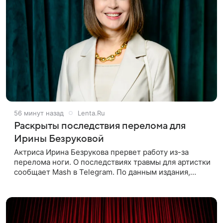
56 минут назад
Lenta.Ru
Раскрыты последствия перелома для
Ирины Безруковой
Актриса Ирина Безрукова прервет работу из-за
перелома ноги. О последствиях травмы для артистки
сообщает Mash в Telegram. По данным издания,
Безрукова пропустит 15 спектаклей — восемь
показов «Женитьбы Фигаро»,