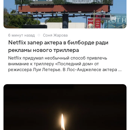
6 минут назад
Соня Жарова
Netflix запер актера в билборде ради
рекламы нового триллера
Netflix придумал необычный способ привлечь
внимание к триллеру «Последний дом» от
режиссера Луи Летерье. В Лос-Анджелесе актера на
два дня поселили внутри рекламного билборда,
оформленного как фасад жилого