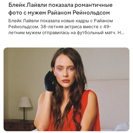
Блейк Лайвли показала романтичные
фото с мужем Райаном Рейнольдсом
Блейк Лайвли показала новые кадры с Райаном
Рейнольдсом. 38-летняя актриса вместе с 49-
летним мужем отправилась на футбольный матч. На
стадионе супругов сопровождал фотограф Гай Арох,
который сделал серию