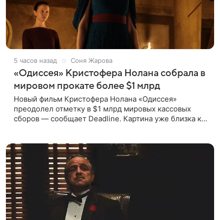
5 часов назад
Соня Жарова
«Одиссея» Кристофера Нолана собрала в
мировом прокате более $1 млрд
Новый фильм Кристофера Нолана «Одиссея»
преодолел отметку в $1 млрд мировых кассовых
сборов — сообщает Deadline. Картина уже близка к
тому, чтобы стать самым успешным фильмом в
карьере режиссера. Сейчас первое