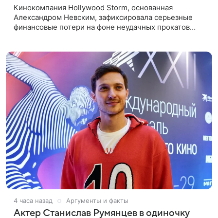
Кинокомпания Hollywood Storm, основанная
Александром Невским, зафиксировала серьезные
финансовые потери на фоне неудачных прокатов
картин с участием голливудских звезд. Информацию
об этом распространил Life,
4 часа назад
Аргументы и факты
Актер Станислав Румянцев в одиночку