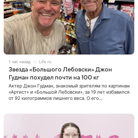
1 час назад
Life.ru
Звезда «Большого Лебовски» Джон
Гудман похудел почти на 100 кг
Актер Джон Гудман, знакомый зрителям по картинам
«Артист» и «Большой Лебовски», за 19 лет избавился
от 92 килограммов лишнего веса. О его
преображении пишет портал yahoo. Путь к
переменам начался почти два