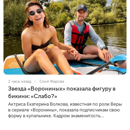
2 часа назад
Соня Жарова
Звезда «Ворониных» показала фигуру в
бикини: «Слабо?»
Актриса Екатерина Волкова, известная по роли Веры
в сериале «Воронины», показала подписчикам свою
форму в купальнике. Кадром знаменитость
поделилась в личном блоге. 44-летняя Волкова
позировала в шоколадном