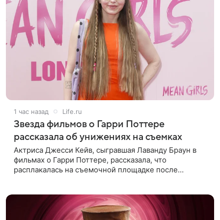
1 час назад
Life.ru
Звезда фильмов о Гарри Поттере
рассказала об унижениях на съемках
Актриса Джесси Кейв, сыгравшая Лаванду Браун в
фильмах о Гарри Поттере, рассказала, что
расплакалась на съемочной площадке после
замечаний костюмера о ее весе. По словам
артистки, сотрудница команды даже