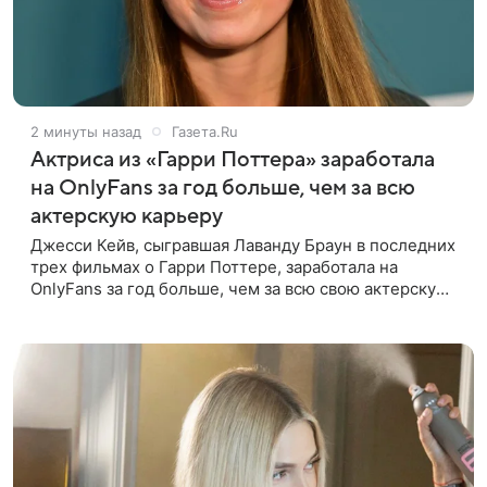
2 минуты назад
Газета.Ru
Актриса из «Гарри Поттера» заработала
на OnlyFans за год больше, чем за всю
актерскую карьеру
Джесси Кейв, сыгравшая Лаванду Браун в последних
трех фильмах о Гарри Поттере, заработала на
OnlyFans за год больше, чем за всю свою актерскую
карьеру. Об этом она рассказала в интервью The
Times. «За один год