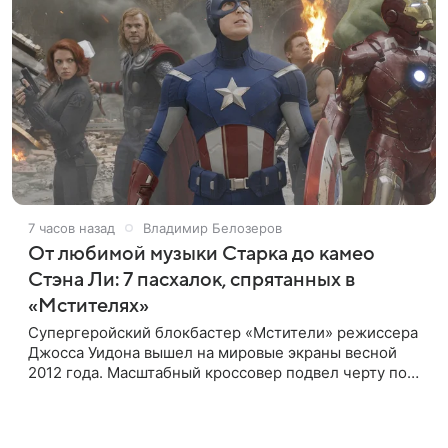
7 часов назад
Владимир Белозеров
От любимой музыки Старка до камео
Стэна Ли: 7 пасхалок, спрятанных в
«Мстителях»
Супергеройский блокбастер «Мстители» режиссера
Джосса Уидона вышел на мировые экраны весной
2012 года. Масштабный кроссовер подвел черту под
первой фазой медиафраншизы Marvel и заложил
основу для дальнейшего