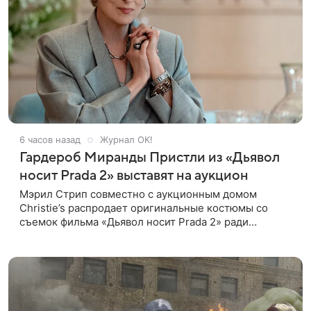
6 часов назад
Журнал OK!
Гардероб Миранды Пристли из «Дьявол
носит Prada 2» выставят на аукцион
Мэрил Стрип совместно с аукционным домом
Christie’s распродает оригинальные костюмы со
съемок фильма «Дьявол носит Prada 2» ради
благотворительности. Инициатором проекта
выступила сама актриса. Все вырученные