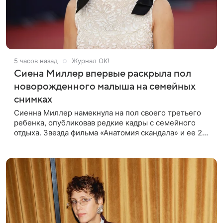
5 часов назад
Журнал OK!
Сиена Миллер впервые раскрыла пол
новорожденного малыша на семейных
снимках
Сиенна Миллер намекнула на пол своего третьего
ребенка, опубликовав редкие кадры с семейного
отдыха. Звезда фильма «Анатомия скандала» и ее 29-
летний возлюбленный, манекенщик Оли Грин, до сих
пор официально