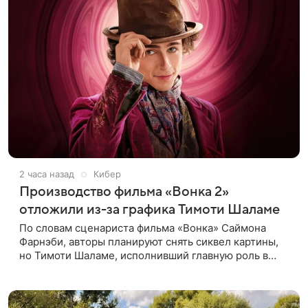
2 часа назад
Кибер
Производство фильма «Вонка 2»
отложили из-за графика Тимоти Шаламе
По словам сценариста фильма «Вонка» Саймона
Фарнэби, авторы планируют снять сиквел картины,
но Тимоти Шаламе, исполнивший главную роль в
первой части, не может найти места в расписании
для съемок. Фарнэби