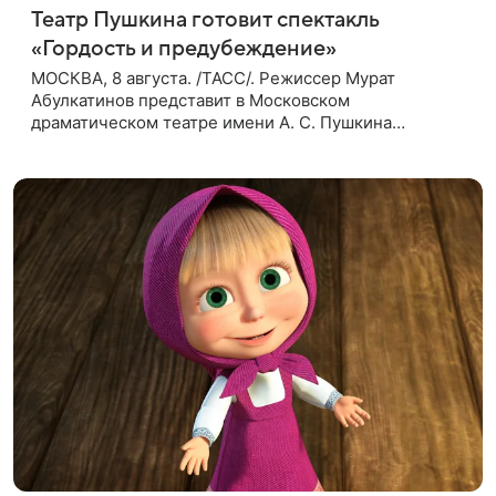
Театр Пушкина готовит спектакль
«Гордость и предубеждение»
МОСКВА, 8 августа. /ТАСС/. Режиссер Мурат
Абулкатинов представит в Московском
драматическом театре имени А. С. Пушкина
спектакль «Гордость и предубеждение» по
одноименному роману английской писательницы
XVIII —