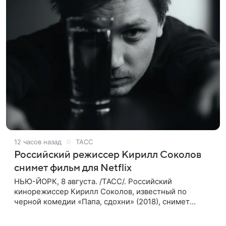
12 часов назад
ТАСС
Российский режиссер Кирилл Соколов
снимет фильм для Netflix
НЬЮ-ЙОРК, 8 августа. /ТАСС/. Российский
кинорежиссер Кирилл Соколов, известный по
черной комедии «Папа, сдохни» (2018), снимет
научно-фантастический триллер Blur для
стримингового сервиса Netflix. Об этом