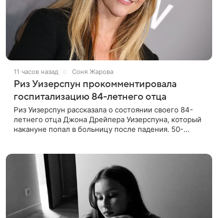
11 часов назад
Соня Жарова
Риз Уизерспун прокомментировала
госпитализацию 84-летнего отца
Риз Уизерспун рассказала о состоянии своего 84-
летнего отца Джона Дрейпера Уизерспуна, который
накануне попал в больницу после падения. 50-
летняя актриса сообщила, что сейчас с ним все в
порядке. «Я хочу, чтобы