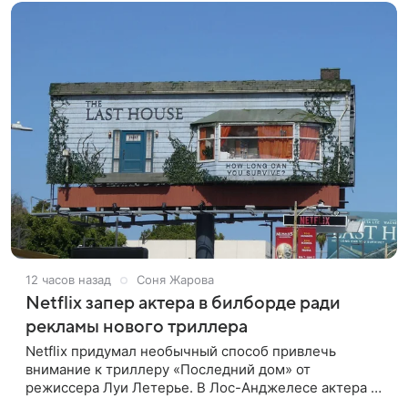
12 часов назад
Соня Жарова
Netflix запер актера в билборде ради
рекламы нового триллера
Netflix придумал необычный способ привлечь
внимание к триллеру «Последний дом» от
режиссера Луи Летерье. В Лос-Анджелесе актера на
два дня поселили внутри рекламного билборда,