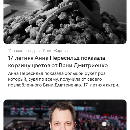
11 часов назад
Соня Жарова
17-летняя Анна Пересильд показала
корзину цветов от Вани Дмитриенко
Анна Пересильд показала большой букет роз,
который, судя по всему, получилa от своего
позлюбленного Вани Дмитриенко. 17-летняя актриса
опубликовала в соцсетях фотографии с цветами и
подписала их словами: «Я