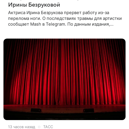
Ирины Безруковой
Актриса Ирина Безрукова прервет работу из-за
перелома ноги. О последствиях травмы для артистки
сообщает Mash в Telegram. По данным издания,
Безрукова пропустит 15 спектаклей — восемь
показов «Женитьбы Фигаро»,
13 часов назад
ТАСС