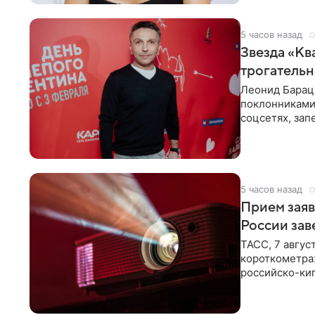
5 часов назад
Звезда «Кв
трогатель
Леонид Барац,
поклонниками
соцсетях, зап
чем говорят
5 часов назад
Прием заяв
России зав
ТАСС, 7 авгус
короткометра
российско-кип
сценарии дол