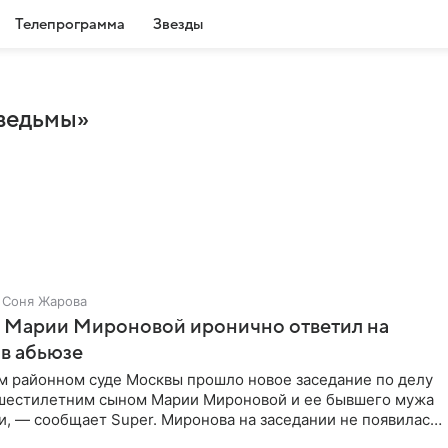
Телепрограмма
Звезды
 ведьмы»
Соня Жарова
г Марии Мироновой иронично ответил на
в абьюзе
м районном суде Москвы прошло новое заседание по делу
 шестилетним сыном Марии Мироновой и ее бывшего мужа
, — сообщает Super. Миронова на заседании не появилась.