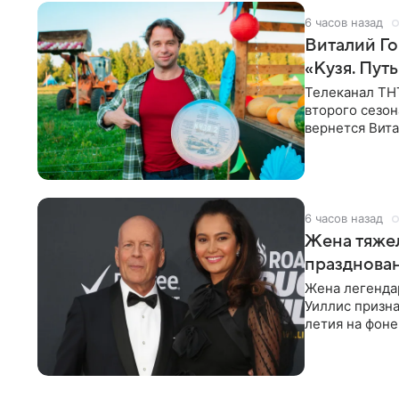
6 часов назад
Виталий Го
«Кузя. Путь
Телеканал ТН
второго сезон
вернется Вита
Денис Бузин,
6 часов назад
Жена тяжел
празднова
Жена легенда
Уиллис призна
летия на фоне
заявила,