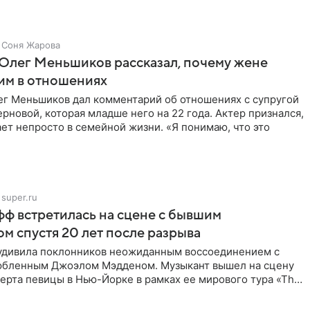
Соня Жарова
Олег Меньшиков рассказал, почему жене
им в отношениях
ег Меньшиков дал комментарий об отношениях с супругой
рновой, которая младше него на 22 года. Актер признался,
ет непросто в семейной жизни. «Я понимаю, что это
super.ru
ф встретилась на сцене с бывшим
м спустя 20 лет после разрыва
удивила поклонников неожиданным воссоединением с
бленным Джоэлом Мэдденом. Музыкант вышел на сцену
ерта певицы в Нью-Йорке в рамках ее мирового тура «The
спустя