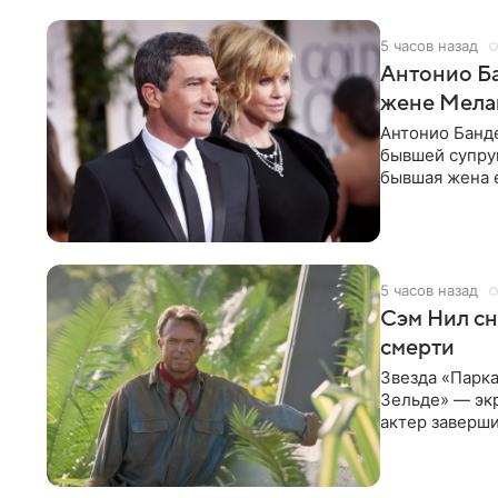
5 часов назад
Антонио Ба
жене Мела
Антонио Банде
бывшей супру
бывшая жена е
актер. По
5 часов назад
Сэм Нил сн
смерти
Звезда «Парка
Зельде» — эк
актер заверши
События фил