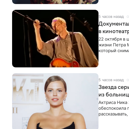
5 часов назад
Документа
в кинотеат
22 октября в
жизни Петра 
который снима
Новая работа
5 часов назад
Звезда сер
из больни
Актриса Ника 
обеспокоила 
рассказывать,
что сейчас