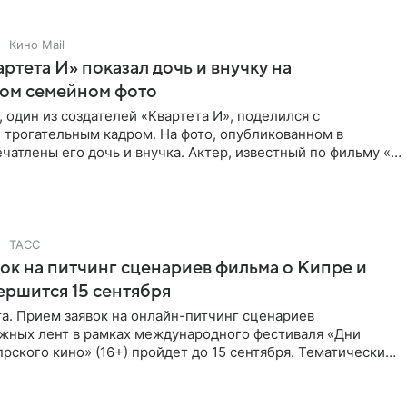
Кино Mail
артета И» показал дочь и внучку на
ном семейном фото
 один из создателей «Квартета И», поделился с
 трогательным кадром. На фото, опубликованном в
ечатлены его дочь и внучка. Актер, известный по фильму «О
ТАСС
ок на питчинг сценариев фильма о Кипре и
ершится 15 сентября
та. Прием заявок на онлайн-питчинг сценариев
жных лент в рамках международного фестиваля «Дни
рского кино» (16+) пройдет до 15 сентября. Тематически
жны быть