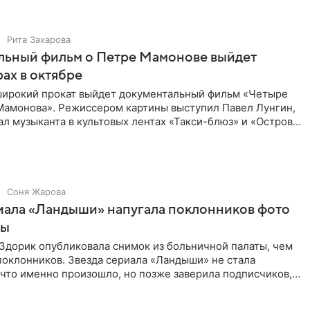
Рита Захарова
льный фильм о Петре Мамонове выйдет
рах в октябре
 широкий прокат выйдет документальный фильм «Четыре
Мамонова». Режиссером картины выступил Павел Лунгин,
л музыканта в культовых лентах «Такси-блюз» и «Остров».
Соня Жарова
иала «Ландыши» напугала поклонников фото
цы
Здорик опубликовала снимок из больничной палаты, чем
поклонников. Звезда сериала «Ландыши» не стала
 что именно произошло, но позже заверила подписчиков,