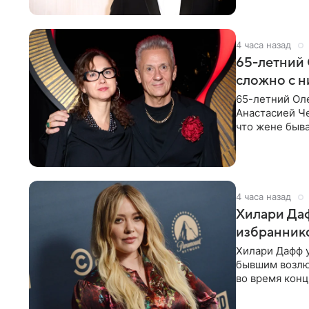
4 часа назад
65-летний 
сложно с н
65-летний Ол
Анастасией Че
что жене быва
4 часа назад
Хилари Даф
избраннико
Хилари Дафф 
бывшим возлю
во время конц
Lucky Me» — 