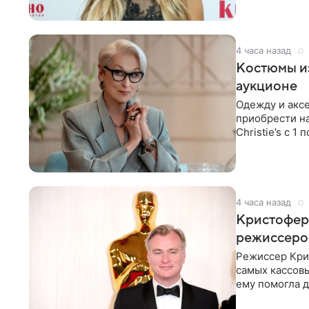
4 часа назад
Костюмы из
аукционе
Одежду и аксе
приобрести н
Christie’s с 1
поддержку
4 часа назад
Кристофер 
режиссеров
Режиссер Кри
самых кассовы
ему помогла д
момент