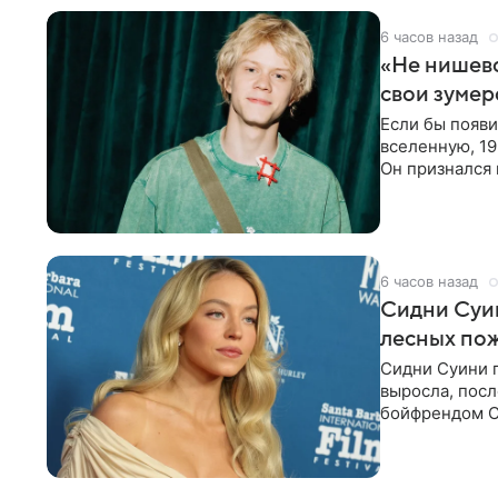
6 часов назад
«Не нишево
свои зумер
Если бы появ
вселенную, 19
Он признался 
вместе с
6 часов назад
Сидни Суи
лесных по
Сидни Суини п
выросла, посл
бойфрендом С
пожертвовани