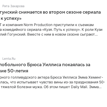
Рита Захарова
гунский снимается во втором сезоне сериала
 к успеху»
Т и компания Norm Production приступили к съемкам
а комедийного сериала «Кузя. Путь к успеху». К роли Кузи
лий Гогунский. Вместе с ним в новом сезоне сыграют
Lenta.Ru
обольного Брюса Уиллиса покаялась за
ние 50-летия
рного голливудского актера Брюса Уиллиса Эмма Хеминг-
лась, что испытывает чувство вины из-за празднования 50-
 тяжелой болезни мужа. Об этом пишет Daily Mail. Эмма