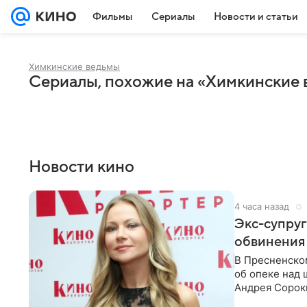
Фильмы
Сериалы
Новости и статьи
Химкинские ведьмы
Сериалы, похожие на «Химкинские
Новости кино
4 часа назад
Экс-супру
обвинения 
В Пресненско
об опеке над
Андрея Сороки
Адвокаты