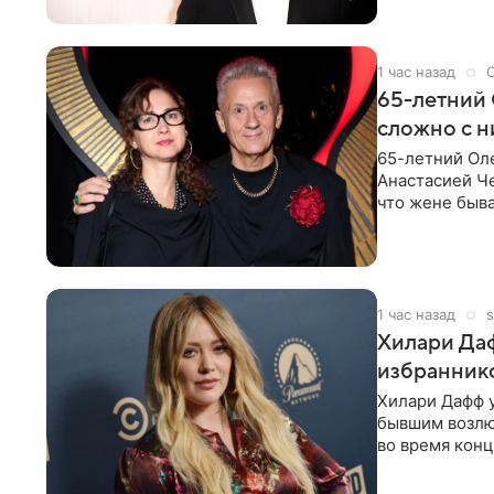
1 час назад
65-летний 
сложно с н
65-летний Ол
Анастасией Че
что жене быва
1 час назад
s
Хилари Даф
избраннико
Хилари Дафф 
бывшим возлю
во время конц
Lucky Me» — 