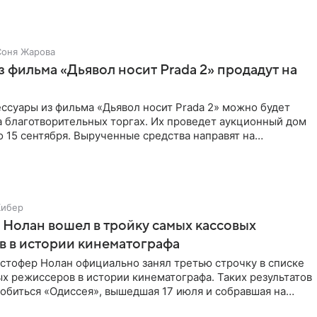
Соня Жарова
 фильма «Дьявол носит Prada 2» продадут на
ссуары из фильма «Дьявол носит Prada 2» можно будет
а благотворительных торгах. Их проведет аукционный дом
 по 15 сентября. Вырученные средства направят на
Кибер
Нолан вошел в тройку самых кассовых
 в истории кинематографа
стофер Нолан официально занял третью строчку в списке
х режиссеров в истории кинематографа. Таких результатов
обиться «Одиссея», вышедшая 17 июля и собравшая на