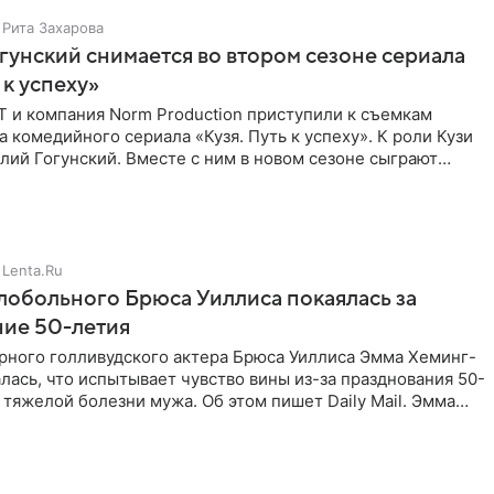
Рита Захарова
гунский снимается во втором сезоне сериала
 к успеху»
Т и компания Norm Production приступили к съемкам
а комедийного сериала «Кузя. Путь к успеху». К роли Кузи
лий Гогунский. Вместе с ним в новом сезоне сыграют
Lenta.Ru
обольного Брюса Уиллиса покаялась за
ние 50-летия
рного голливудского актера Брюса Уиллиса Эмма Хеминг-
лась, что испытывает чувство вины из-за празднования 50-
 тяжелой болезни мужа. Об этом пишет Daily Mail. Эмма