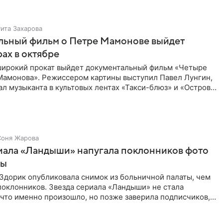
Рита Захарова
льный фильм о Петре Мамонове выйдет
рах в октябре
 широкий прокат выйдет документальный фильм «Четыре
Мамонова». Режиссером картины выступил Павел Лунгин,
л музыканта в культовых лентах «Такси-блюз» и «Остров».
Соня Жарова
иала «Ландыши» напугала поклонников фото
цы
Здорик опубликовала снимок из больничной палаты, чем
поклонников. Звезда сериала «Ландыши» не стала
 что именно произошло, но позже заверила подписчиков,