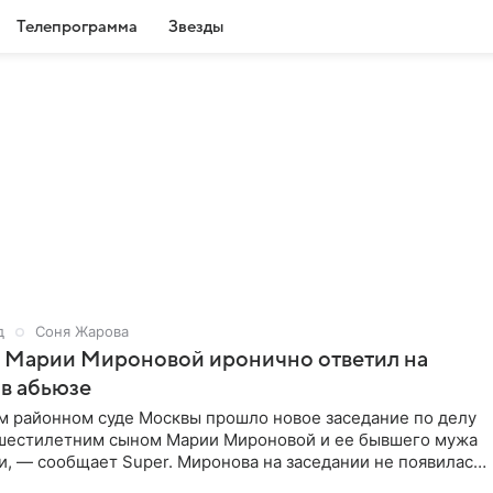
Телепрограмма
Звезды
д
Соня Жарова
г Марии Мироновой иронично ответил на
в абьюзе
м районном суде Москвы прошло новое заседание по делу
 шестилетним сыном Марии Мироновой и ее бывшего мужа
, — сообщает Super. Миронова на заседании не появилась.