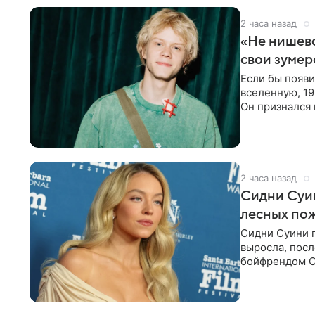
2 часа назад
«Не нишево
свои зумер
Если бы появ
вселенную, 19
Он признался 
вместе с
2 часа назад
Сидни Суи
лесных по
Сидни Суини п
выросла, посл
бойфрендом С
пожертвовани