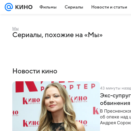
Фильмы
Сериалы
Новости и статьи
Мы
Сериалы, похожие на «Мы»
Новости кино
43 минуты наза
Экс-супру
обвинения 
В Пресненско
об опеке над
Андрея Сороки
Адвокаты