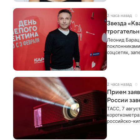
2 часа назад
Звезда «Кв
трогатель
Леонид Барац,
поклонниками
соцсетях, зап
чем говорят
2 часа назад
Прием заяв
России зав
ТАСС, 7 авгус
короткометра
российско-кип
сценарии дол