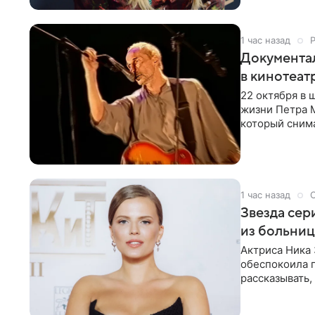
1 час назад
Документа
в кинотеат
22 октября в
жизни Петра 
который снима
Новая работа
1 час назад
Звезда сер
из больни
Актриса Ника 
обеспокоила 
рассказывать,
что сейчас