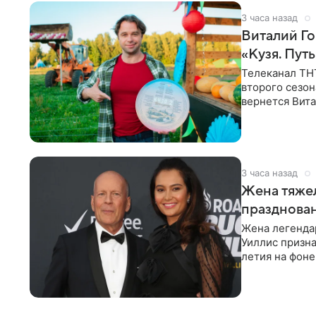
3 часа назад
Виталий Го
«Кузя. Путь
Телеканал ТН
второго сезон
вернется Вита
Денис Бузин,
3 часа назад
Жена тяжел
празднова
Жена легенда
Уиллис призна
летия на фоне
заявила,