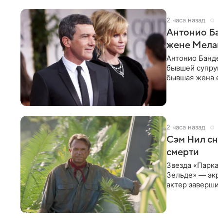
2 часа назад
Антонио Ба
жене Мела
Антонио Банде
бывшей супру
бывшая жена е
актер. По
2 часа назад
Сэм Нил сн
смерти
Звезда «Парка
Зельде» — эк
актер заверши
События фил