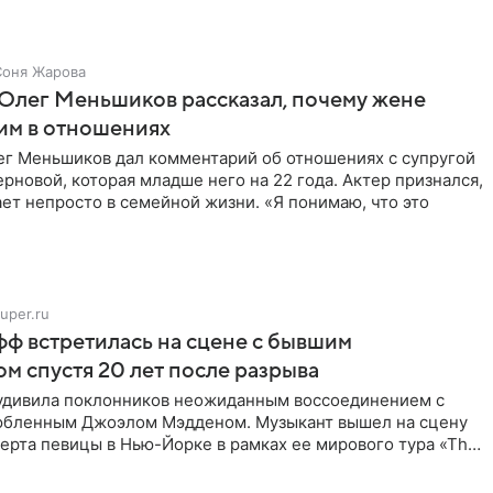
Соня Жарова
Олег Меньшиков рассказал, почему жене
им в отношениях
ег Меньшиков дал комментарий об отношениях с супругой
рновой, которая младше него на 22 года. Актер признался,
ет непросто в семейной жизни. «Я понимаю, что это
uper.ru
ф встретилась на сцене с бывшим
м спустя 20 лет после разрыва
удивила поклонников неожиданным воссоединением с
бленным Джоэлом Мэдденом. Музыкант вышел на сцену
ерта певицы в Нью-Йорке в рамках ее мирового тура «The
спустя