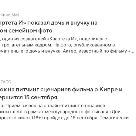
Кино Mail
артета И» показал дочь и внучку на
ном семейном фото
 один из создателей «Квартета И», поделился с
 трогательным кадром. На фото, опубликованном в
ечатлены его дочь и внучка. Актер, известный по фильму «О
ТАСС
ок на питчинг сценариев фильма о Кипре и
ершится 15 сентября
та. Прием заявок на онлайн-питчинг сценариев
жных лент в рамках международного фестиваля «Дни
рского кино» (16+) пройдет до 15 сентября. Тематически
жны быть