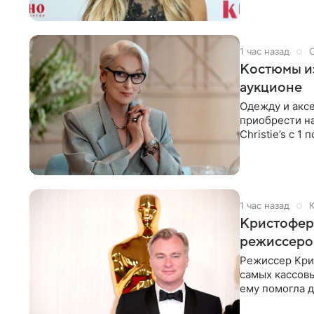
1 час назад
Костюмы из
аукционе
Одежду и аксе
приобрести н
Christie’s с 1
поддержку
1 час назад
Кристофер 
режиссеров
Режиссер Кри
самых кассовы
ему помогла д
момент