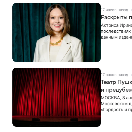
17 часов назад
Раскрыты п
Актриса Ирина
последствиях 
данным издани
«Женитьбы Фи
17 часов назад
Театр Пушк
и предубе
МОСКВА, 8 авг
Московском д
«Гордость и 
писательницы 