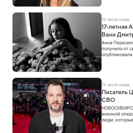
15 часов назад
17-летняя 
Вани Дмит
Анна Пересиль
получилa от с
опубликовала 
«Я
15 часов назад
Писатель Ц
СВО
НОВОСИБИРСК,
военной опер
люди, которы
кулуарах