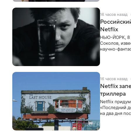
16 часов назад
Российски
Netflix
НЬЮ-ЙОРК, 8 
Соколов, изве
научно-фантас
Об этом
16 часов назад
Netflix за
триллера
Netflix приду
«Последний д
на два дня по
фасад жилого