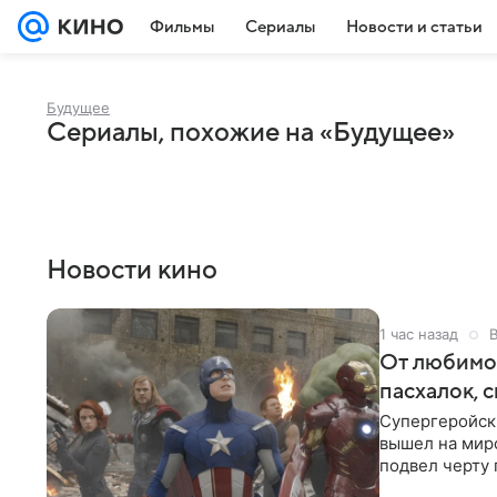
Фильмы
Сериалы
Новости и статьи
Будущее
Сериалы, похожие на «Будущее»
Новости кино
1 час назад
От любимой
пасхалок, 
Супергеройск
вышел на мир
подвел черту 
для дальнейш