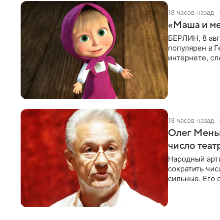
18 часов назад
«Маша и ме
БЕРЛИН, 8 ав
популярен в Г
интернете, сл
которые
18 часов назад
Олег Меньш
число теат
Народный арт
сократить чис
сильные. Его 
посетовал на 