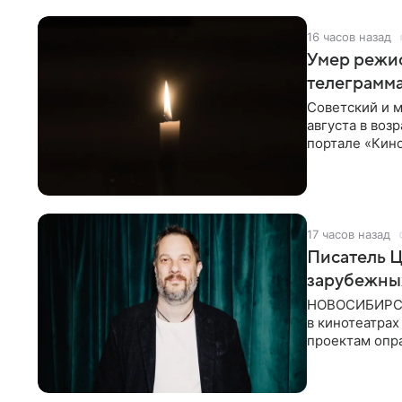
16 часов назад
Умер режи
телеграмм
Советский и 
августа в воз
портале «Кино
Министерств
17 часов назад
Писатель 
зарубежны
НОВОСИБИРСК,
в кинотеатрах
проектам опра
страны. Таки