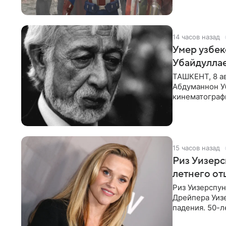
14 часов назад
Умер узбек
Убайдулла
ТАШКЕНТ, 8 ав
Абдуманнон Уб
кинематографи
искусств,
15 часов назад
Риз Уизер
летнего от
Риз Уизерспун
Дрейпера Уизе
падения. 50-л
«Я хочу, чтоб