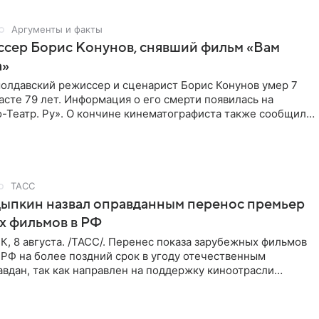
Аргументы и факты
ссер Борис Конунов, снявший фильм «Вам
а»
молдавский режиссер и сценарист Борис Конунов умер 7
расте 79 лет. Информация о его смерти появилась на
-Театр. Ру». О кончине кинематографиста также сообщило
о
ТАСС
Цыпкин назвал оправданным перенос премьер
х фильмов в РФ
 8 августа. /ТАСС/. Перенес показа зарубежных фильмов
 РФ на более поздний срок в угоду отечественным
вдан, так как направлен на поддержку киноотрасли
м мнением