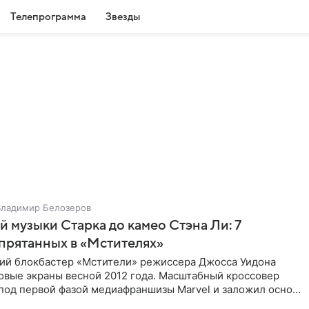
Телепрограмма
Звезды
Владимир Белозеров
 музыки Старка до камео Стэна Ли: 7
спрятанных в «Мстителях»
ий блокбастер «Мстители» режиссера Джосса Уидона
овые экраны весной 2012 года. Масштабный кроссовер
под первой фазой медиафраншизы Marvel и заложил основу
его