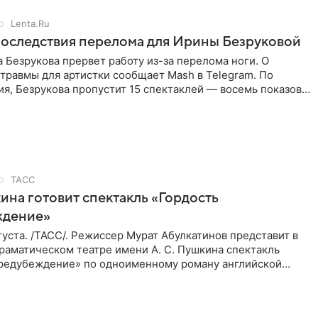
Lenta.Ru
оследствия перелома для Ирины Безруковой
 Безрукова прервет работу из-за перелома ноги. О
травмы для артистки сообщает Mash в Telegram. По
я, Безрукова пропустит 15 спектаклей — восемь показов
гаро»,
ТАСС
ина готовит спектакль «Гордость
ждение»
уста. /ТАСС/. Режиссер Мурат Абулкатинов представит в
раматическом театре имени А. С. Пушкина спектакль
предубеждение» по одноименному роману английской
XVIII —