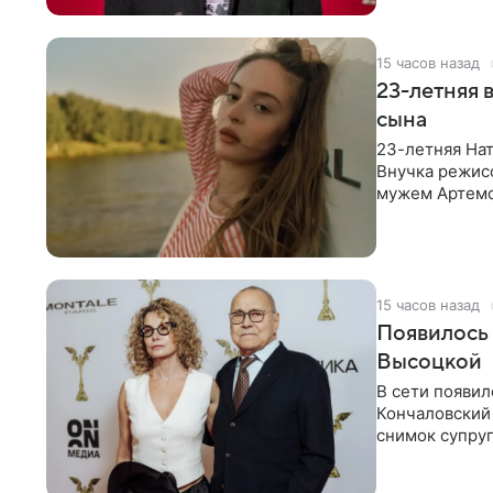
15 часов назад
23-летняя 
сына
23-летняя Нат
Внучка режисс
мужем Артемо
Среди прочих
15 часов назад
Появилось
Высоцкой
В сети появил
Кончаловский
снимок супруг
Кончаловский