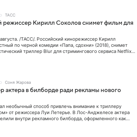
ТАСС
й режиссер Кирилл Соколов снимет фильм для
августа. /ТАСС/. Российский кинорежиссер Кирилл
стный по черной комедии «Папа, сдохни» (2018), снимет
тический триллер Blur для стримингового сервиса Netflix.
Соня Жарова
пер актера в билборде ради рекламы нового
мал необычный способ привлечь внимание к триллеру
ом» от режиссера Луи Летерье. В Лос-Анджелесе актера
селили внутри рекламного билборда, оформленного как