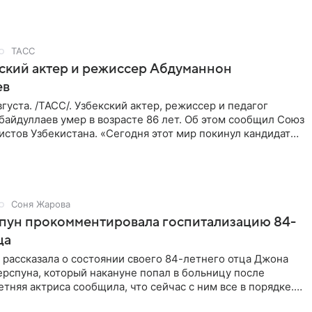
ТАСС
ский актер и режиссер Абдуманнон
ев
густа. /ТАСС/. Узбекский актер, режиссер и педагог
айдуллаев умер в возрасте 86 лет. Об этом сообщил Союз
стов Узбекистана. «Сегодня этот мир покинул кандидат
Соня Жарова
спун прокомментировала госпитализацию 84-
ца
 рассказала о состоянии своего 84-летнего отца Джона
рспуна, который накануне попал в больницу после
етняя актриса сообщила, что сейчас с ним все в порядке.
ы