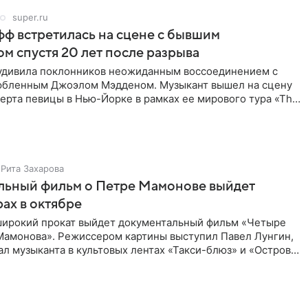
super.ru
ф встретилась на сцене с бывшим
м спустя 20 лет после разрыва
удивила поклонников неожиданным воссоединением с
бленным Джоэлом Мэдденом. Музыкант вышел на сцену
ерта певицы в Нью-Йорке в рамках ее мирового тура «The
спустя
Рита Захарова
льный фильм о Петре Мамонове выйдет
рах в октябре
 широкий прокат выйдет документальный фильм «Четыре
Мамонова». Режиссером картины выступил Павел Лунгин,
л музыканта в культовых лентах «Такси-блюз» и «Остров».