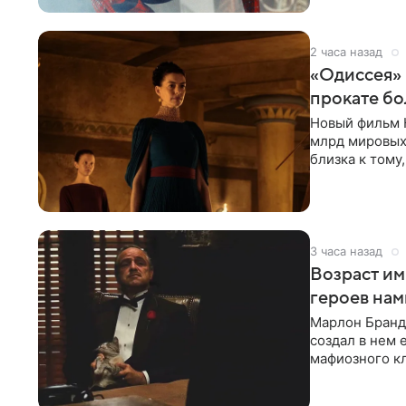
2 часа назад
«Одиссея»
прокате бо
Новый фильм 
млрд мировых
близка к тому
режиссера. С
3 часа назад
Возраст им
героев нам
Марлон Бранд
создал в нем 
мафиозного кл
картину