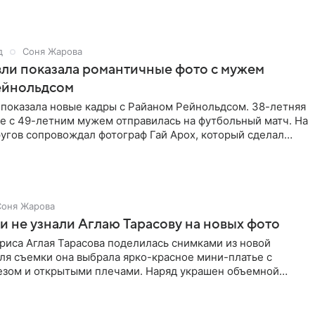
д
Соня Жарова
ли показала романтичные фото с мужем
ейнольдсом
 показала новые кадры с Райаном Рейнольдсом. 38-летняя
е с 49-летним мужем отправилась на футбольный матч. На
угов сопровождал фотограф Гай Арох, который сделал
Соня Жарова
 не узнали Аглаю Тарасову на новых фото
риса Аглая Тарасова поделилась снимками из новой
ля съемки она выбрала ярко-красное мини-платье с
езом и открытыми плечами. Наряд украшен объемной
а талии и