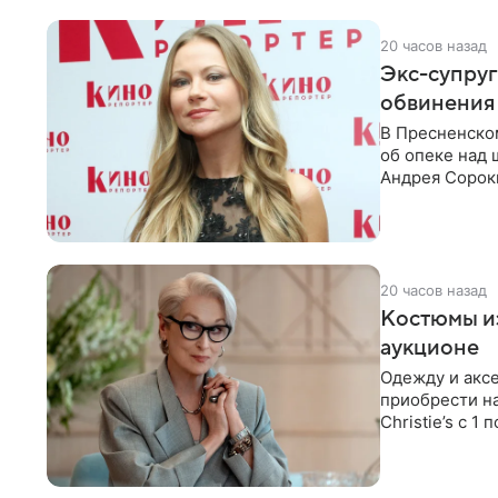
20 часов назад
Экс-супру
обвинения 
В Пресненско
об опеке над
Андрея Сороки
Адвокаты
20 часов назад
Костюмы из
аукционе
Одежду и аксе
приобрести н
Christie’s с 1
поддержку