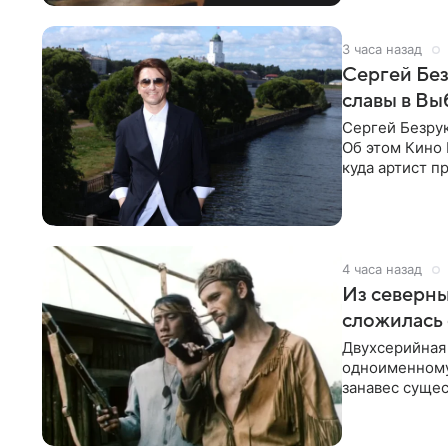
3 часа назад
Сергей Без
славы в Вы
Сергей Безрук
Об этом Кино 
куда артист п
детски».
4 часа назад
Из северны
сложилась 
Двухсерийная
одноименному
занавес сущес
режиссерской