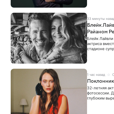
33 минуты наза
Блейк Лайв
Райаном Р
Блейк Лайвли
актриса вмест
стадионе супр
серию
1 час назад
Поклонники
32-летняя акт
фотосессии. Д
глубоким выр
драпировкой н