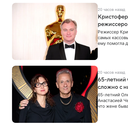
20 часов назад
Кристофер 
режиссеров
Режиссер Кри
самых кассовы
ему помогла д
момент
20 часов назад
65-летний 
сложно с н
65-летний Ол
Анастасией Че
что жене быва