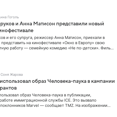
Анна Гоголь
руков и Анна Матисон представили новый
кинофестивале
ов и его супруга, режиссер Анна Матисон, приехали в
 представить на кинофестивале «Окно в Европу» свою
тную работу — семейную комедию «Не по-детски». Фильм
об
Соня Жарова
использовал образ Человека-паука в кампании
грантов
ользовал образ Человека-паука в публикации,
работе иммиграционной службы ICE. Это вызвало
 поклонников Marvel — сообщает TMZ. На изображении
путывает паутиной