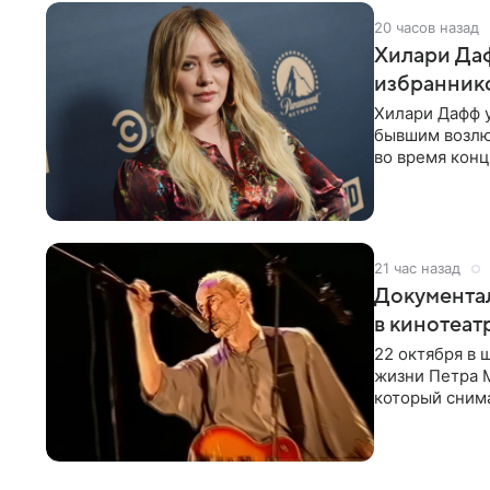
20 часов назад
Хилари Даф
избраннико
Хилари Дафф 
бывшим возлю
во время конц
Lucky Me» — 
21 час назад
Документа
в кинотеат
22 октября в
жизни Петра 
который снима
Новая работа