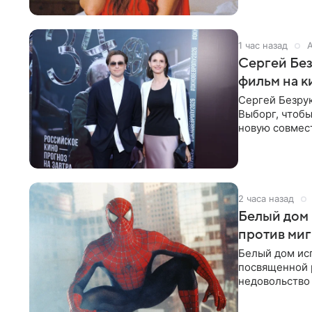
1 час назад
Сергей Без
фильм на 
Сергей Безрук
Выборг, чтобы
новую совмес
рассказывает 
2 часа назад
Белый дом 
против ми
Белый дом исп
посвященной 
недовольство
супергерой о