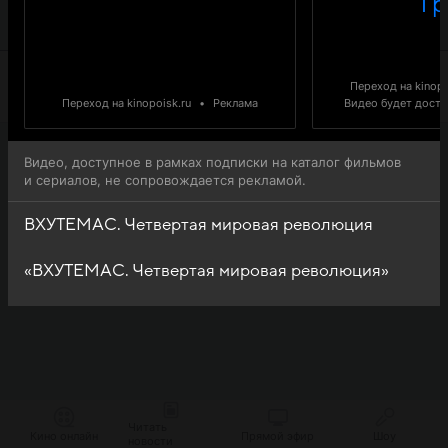
1 р
ВХУТЕМАС Четвертая мировая революция доступна
для онлайн-просмотра.
Переход на kinopo
Переход на kinopoisk.ru
•
Реклама
Видео будет доступ
Видео, доступное в рамках подписки на каталог фильмов
и сериалов, не сопровождается рекламой.
ВХУТЕМАС. Четвертая мировая революция
«ВХУТЕМАС. Четвертая мировая революция»
Читать
Кино онлайн
Прямой эфир
Шоу
новости