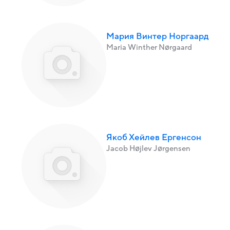
Мария Винтер Норгаард
Maria Winther Nørgaard
Якоб Хейлев Ергенсон
Jacob Højlev Jørgensen