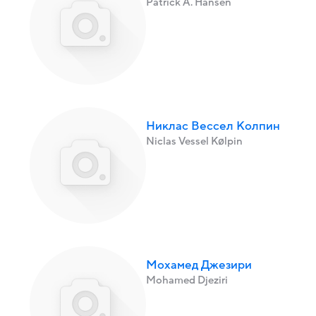
Patrick A. Hansen
Никлас Вессел Колпин
Niclas Vessel Kølpin
Мохамед Джезири
Mohamed Djeziri