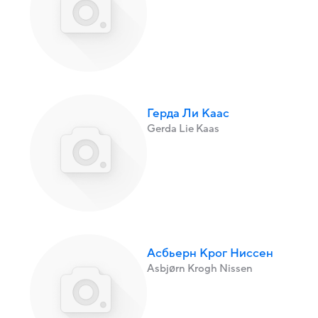
Герда Ли Каас
Gerda Lie Kaas
Асбьерн Крог Ниссен
Asbjørn Krogh Nissen