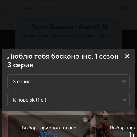
Поиск Яндекса
Фильмы онлайн
Поиск Яндекса с Алисой AI
Найдёт ответ, картинку или видео — быстро
и точно
Люблю тебя бесконечно,
1
сезон
Попробовать
3
серия
3 серия
Kinopoisk (1 р.)
Выбор тарифного плана
Выбор тари
399 р.
1 