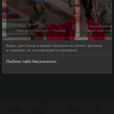
1 
Переход на kinopo
Переход на kinopoisk.ru
•
Реклама
Видео будет доступ
Видео, доступное в рамках подписки на каталог фильмов
и сериалов, не сопровождается рекламой.
Люблю тебя бесконечно
Читать
Кино онлайн
Прямой эфир
Шоу
новости