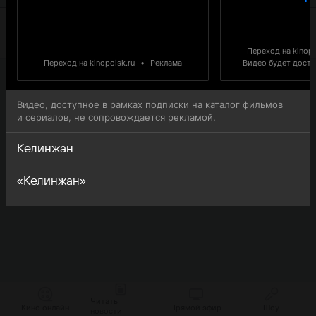
Переход на kinopo
Переход на kinopoisk.ru
•
Реклама
Видео будет доступ
Видео, доступное в рамках подписки на каталог фильмов
и сериалов, не сопровождается рекламой.
Келинжан
«Келинжан»
Читать
Кино онлайн
Прямой эфир
Шоу
новости