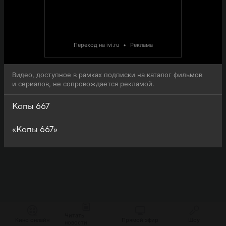
Переход на ivi.ru
•
Реклама
Видео, доступное в рамках подписки на каталог фильмов
и сериалов, не сопровождается рекламой.
Копы 667
«Копы 667»
Читать
Кино онлайн
Прямой эфир
Шоу
новости