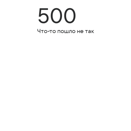
500
Что-то пошло не так