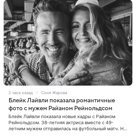
2 часа назад
Соня Жарова
Блейк Лайвли показала романтичные
фото с мужем Райаном Рейнольдсом
Блейк Лайвли показала новые кадры с Райаном
Рейнольдсом. 38-летняя актриса вместе с 49-
летним мужем отправилась на футбольный матч. На
стадионе супругов сопровождал фотограф Гай Арох,