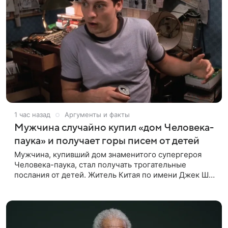
1 час назад
Аргументы и факты
Мужчина случайно купил «дом Человека-
паука» и получает горы писем от детей
Мужчина, купивший дом знаменитого супергероя
Человека-паука, стал получать трогательные
послания от детей. Житель Китая по имени Джек Ши
даже не подозревал, что приобрел недвижимость,
известную по комиксам