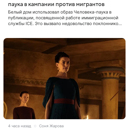
паука в кампании против мигрантов
Белый дом использовал образ Человека-паука в
публикации, посвященной работе иммиграционной
службы ICE. Это вызвало недовольство поклонников
Marvel — сообщает TMZ. На изображении
супергерой опутывает паутиной
4 часа назад
Соня Жарова