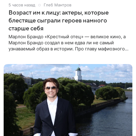
5 часов назад
Глеб Мантров
Возраст им к лицу: актеры, которые
блестяще сыграли героев намного
старше себя
Марлон Брандо «Крестный отец» — великое кино, а
Марлон Брандо создал в нем едва ли не самый
узнаваемый образ в истории. Про главу мафиозного
клана дона Вито Корлеоне знают даже те, кто не
смотрел картину