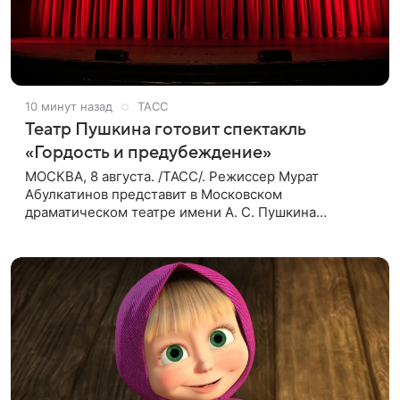
10 минут назад
ТАСС
Театр Пушкина готовит спектакль
«Гордость и предубеждение»
МОСКВА, 8 августа. /ТАСС/. Режиссер Мурат
Абулкатинов представит в Московском
драматическом театре имени А. С. Пушкина
спектакль «Гордость и предубеждение» по
одноименному роману английской писательницы
XVIII —