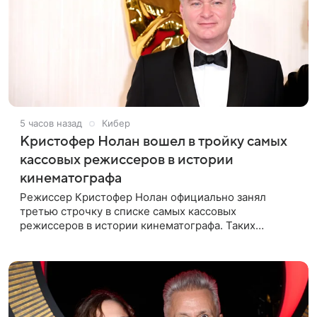
5 часов назад
Кибер
Кристофер Нолан вошел в тройку самых
кассовых режиссеров в истории
кинематографа
Режиссер Кристофер Нолан официально занял
третью строчку в списке самых кассовых
режиссеров в истории кинематографа. Таких
результатов ему помогла добиться «Одиссея»,
вышедшая 17 июля и собравшая на момент