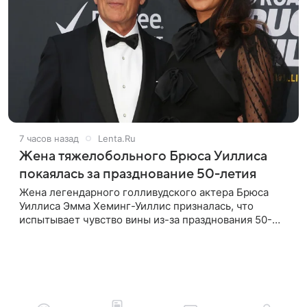
7 часов назад
Lenta.Ru
Жена тяжелобольного Брюса Уиллиса
покаялась за празднование 50-летия
Жена легендарного голливудского актера Брюса
Уиллиса Эмма Хеминг-Уиллис призналась, что
испытывает чувство вины из-за празднования 50-
летия на фоне тяжелой болезни мужа. Об этом
пишет Daily Mail. Эмма заявила,