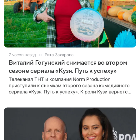
7 часов назад
Рита Захарова
Виталий Гогунский снимается во втором
сезоне сериала «Кузя. Путь к успеху»
Телеканал ТНТ и компания Norm Production
приступили к съемкам второго сезона комедийного
сериала «Кузя. Путь к успеху». К роли Кузи вернется
Виталий Гогунский. Вместе с ним в новом сезоне
сыграют Денис Бузин,