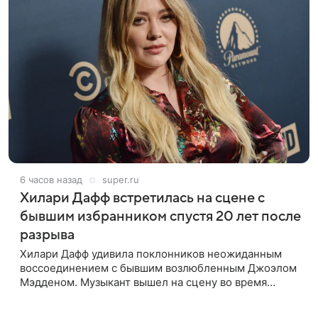
6 часов назад
super.ru
Хилари Дафф встретилась на сцене с
бывшим избранником спустя 20 лет после
разрыва
Хилари Дафф удивила поклонников неожиданным
воссоединением с бывшим возлюбленным Джоэлом
Мэдденом. Музыкант вышел на сцену во время
концерта певицы в Нью-Йорке в рамках ее мирового
тура «The Lucky Me» — спустя