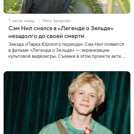
7 часов назад
Рита Захарова
Сэм Нил снялся в «Легенде о Зельде»
незадолго до своей смерти
Звезда «Парка Юрского периода» Сэм Нил появится
в фильме «Легенда о Зельде» — экранизации
культовой видеоигры. Съемки в этом проекте актер
завершил незадолго до ухода из жизни, сообщает
Deadline. События фильма