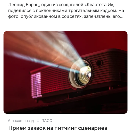
Леонид Барац, один из создателей «Квартета И»,
поделился с поклонниками трогательным кадром. На
фото, опубликованном в соцсетях, запечатлены его
дочь и внучка. Актер, известный по фильму «О чем
говорят
6 часов назад
ТАСС
Прием заявок на питчинг сценариев