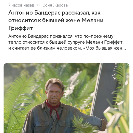
7 часов назад
Соня Жарова
Антонио Бандерас рассказал, как
относится к бывшей жене Мелани
Гриффит
Антонио Бандерас признался, что по-прежнему
тепло относится к бывшей супруге Мелани Гриффит
и считает ее близким человеком. «Моя бывшая жена
если и не мой лучший друг, то один из лучших», —
отметил актер. По