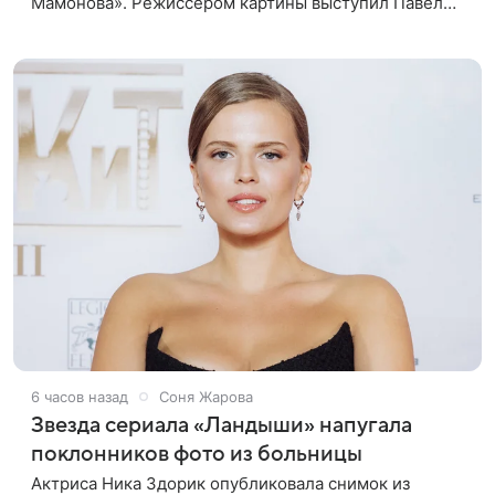
Мамонова». Режиссером картины выступил Павел
Лунгин, который снимал музыканта в культовых
лентах «Такси-блюз» и «Остров». Новая работа
6 часов назад
Соня Жарова
Звезда сериала «Ландыши» напугала
поклонников фото из больницы
Актриса Ника Здорик опубликовала снимок из