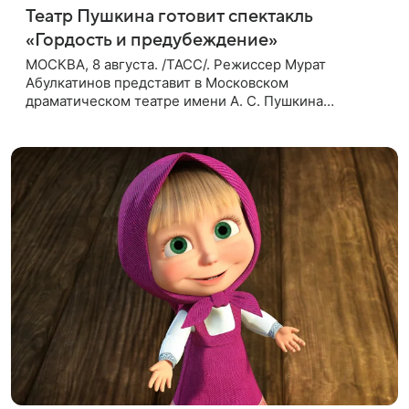
Театр Пушкина готовит спектакль
«Гордость и предубеждение»
МОСКВА, 8 августа. /ТАСС/. Режиссер Мурат
Абулкатинов представит в Московском
драматическом театре имени А. С. Пушкина
спектакль «Гордость и предубеждение» по
одноименному роману английской писательницы
XVIII —