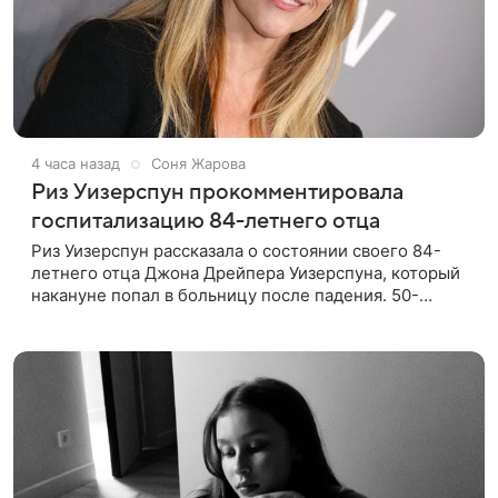
4 часа назад
Соня Жарова
Риз Уизерспун прокомментировала
госпитализацию 84-летнего отца
Риз Уизерспун рассказала о состоянии своего 84-
летнего отца Джона Дрейпера Уизерспуна, который
накануне попал в больницу после падения. 50-
летняя актриса сообщила, что сейчас с ним все в
порядке. «Я хочу, чтобы