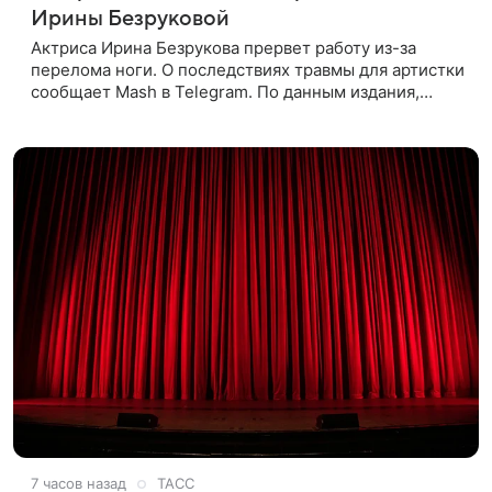
Ирины Безруковой
Актриса Ирина Безрукова прервет работу из-за
перелома ноги. О последствиях травмы для артистки
сообщает Mash в Telegram. По данным издания,
Безрукова пропустит 15 спектаклей — восемь
показов «Женитьбы Фигаро»,
7 часов назад
ТАСС