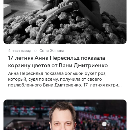
4 часа назад
Соня Жарова
17-летняя Анна Пересильд показала
корзину цветов от Вани Дмитриенко
Анна Пересильд показала большой букет роз,
который, судя по всему, получилa от своего
позлюбленного Вани Дмитриенко. 17-летняя актриса
опубликовала в соцсетях фотографии с цветами и
подписала их словами: «Я