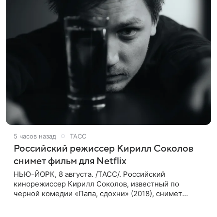
5 часов назад
ТАСС
Российский режиссер Кирилл Соколов
снимет фильм для Netflix
НЬЮ-ЙОРК, 8 августа. /ТАСС/. Российский
кинорежиссер Кирилл Соколов, известный по
черной комедии «Папа, сдохни» (2018), снимет
научно-фантастический триллер Blur для
стримингового сервиса Netflix. Об этом