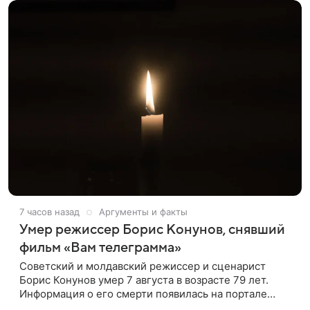
7 часов назад
Аргументы и факты
Умер режиссер Борис Конунов, снявший
фильм «Вам телеграмма»
Советский и молдавский режиссер и сценарист
Борис Конунов умер 7 августа в возрасте 79 лет.
Информация о его смерти появилась на портале
«Кино-Театр. Ру». О кончине кинематографиста