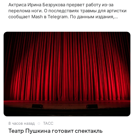
Актриса Ирина Безрукова прервет работу из-за
перелома ноги. О последствиях травмы для артистки
сообщает Mash в Telegram. По данным издания,
Безрукова пропустит 15 спектаклей — восемь
показов «Женитьбы Фигаро»,
8 часов назад
ТАСС
Театр Пушкина готовит спектакль