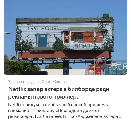
7 часов назад
Соня Жарова
Netflix запер актера в билборде ради
рекламы нового триллера
Netflix придумал необычный способ привлечь
внимание к триллеру «Последний дом» от
режиссера Луи Летерье. В Лос-Анджелесе актера на
два дня поселили внутри рекламного билборда,
оформленного как фасад жилого