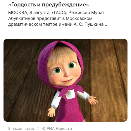
«Гордость и предубеждение»
МОСКВА, 8 августа. /ТАСС/. Режиссер Мурат
Абулкатинов представит в Московском
драматическом театре имени А. С. Пушкина
спектакль «Гордость и предубеждение» по
одноименному роману английской писательницы
XVIII —
8 часов назад
© РИА Новости