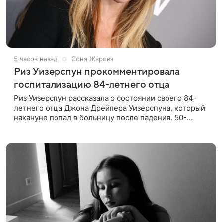
5 часов назад
Соня Жарова
Риз Уизерспун прокомментировала
госпитализацию 84-летнего отца
Риз Уизерспун рассказала о состоянии своего 84-
летнего отца Джона Дрейпера Уизерспуна, который
накануне попал в больницу после падения. 50-
летняя актриса сообщила, что сейчас с ним все в
порядке. «Я хочу, чтобы