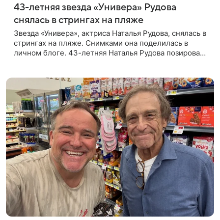
43-летняя звезда «Универа» Рудова
снялась в стрингах на пляже
Звезда «Универа», актриса Наталья Рудова, снялась в
стрингах на пляже. Снимками она поделилась в
личном блоге. 43-летняя Наталья Рудова позировала
желтом лифе и черных стрингах с деталями из
золота. Волосы она