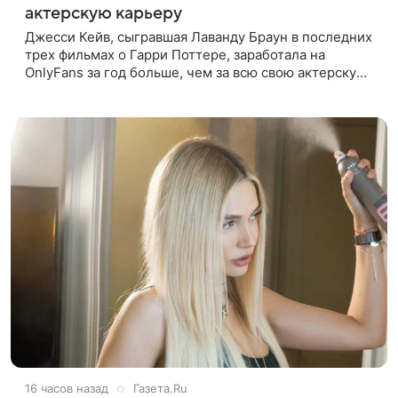
актерскую карьеру
Джесси Кейв, сыгравшая Лаванду Браун в последних
трех фильмах о Гарри Поттере, заработала на
OnlyFans за год больше, чем за всю свою актерскую
карьеру. Об этом она рассказала в интервью The
Times. «За один год
16 часов назад
Газета.Ru