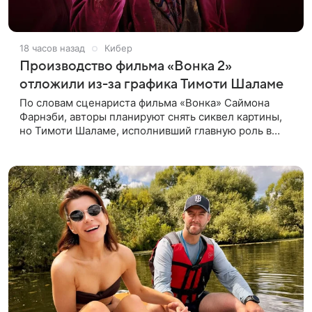
18 часов назад
Кибер
Производство фильма «Вонка 2»
отложили из-за графика Тимоти Шаламе
По словам сценариста фильма «Вонка» Саймона
Фарнэби, авторы планируют снять сиквел картины,
но Тимоти Шаламе, исполнивший главную роль в
первой части, не может найти места в расписании
для съемок. Фарнэби