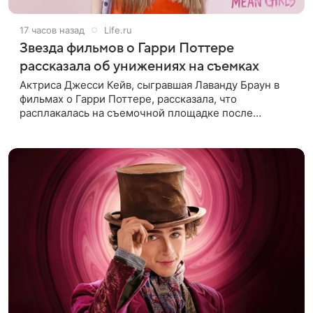
17 часов назад
Life.ru
Звезда фильмов о Гарри Поттере
рассказала об унижениях на съемках
Актриса Джесси Кейв, сыгравшая Лаванду Браун в
фильмах о Гарри Поттере, рассказала, что
расплакалась на съемочной площадке после
замечаний костюмера о ее весе. По словам
артистки, сотрудница команды даже