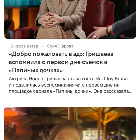
13 часов назад
Соня Жарова
«Добро пожаловать в ад»: Гришаева
вспомнила о первом дне съемок в
«Папиных дочках»
Актриса Нонна Гришаева стала гостьей «Шоу Воли»
и поделилась воспоминаниями о первом дне на
площадке сериала «Папины дочки». Она рассказала,
как впервые встретила своего экранного супруга
Андрея Леонова.