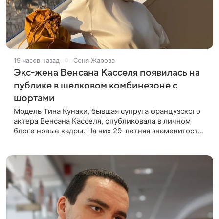
19 часов назад
Соня Жарова
Экс-жена Венсана Касселя появилась на
публике в шелковом комбинезоне с
шортами
Модель Тина Кунаки, бывшая супруга французского
актера Венсана Касселя, опубликовала в личном
блоге новые кадры. На них 29-летняя знаменитость
предстала перед подписчиками в белом шелковом
комбинезоне с