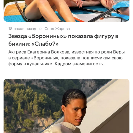
18 часов назад
Соня Жарова
Звезда «Ворониных» показала фигуру в
бикини: «Слабо?»
Актриса Екатерина Волкова, известная по роли Веры
в сериале «Воронины», показала подписчикам свою
форму в купальнике. Кадром знаменитость
поделилась в личном блоге. 44-летняя Волкова
позировала в шоколадном