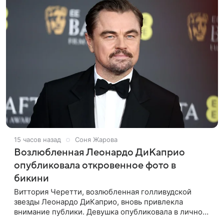
15 часов назад
Соня Жарова
Возлюбленная Леонардо ДиКаприо
опубликовала откровенное фото в
бикини
Виттория Черетти, возлюбленная голливудской
звезды Леонардо ДиКаприо, вновь привлекла
внимание публики. Девушка опубликовала в личном
блоге свежие кадры, на которых позирует в