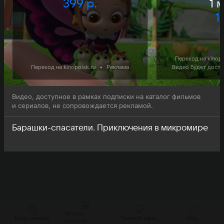
399 р.
1 
1 
Переход на kinopo
Переход на kinopoisk.ru
•
Реклама
Видео будет доступ
Видео, доступное в рамках подписки на каталог фильмов
и сериалов, не сопровождается рекламой.
Барашки-спасатели. Приключения в микромире
Читать
Кино онлайн
Прямой эфир
Шоу
новости