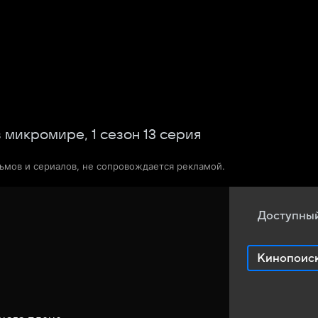
Телепрограмма
Звезды
в микромире,
1
сезон
13
серия
льмов и сериалов, не сопровождается рекламой.
Доступный
Кинопоис