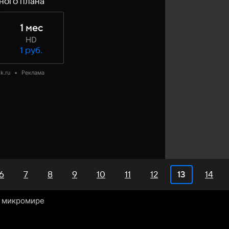
ного плана
1 мес
HD
1 руб.
k.ru
•
Реклама
6
7
8
9
10
11
12
14
13
в микромире