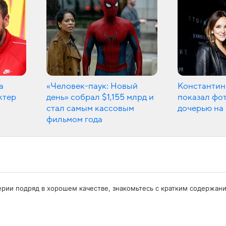
а
«Человек-паук: Новый
Константин
ктер
день» собрал $1,155 млрд и
показал фот
стал самым кассовым
дочерью на
фильмом года
 серии подряд в хорошем качестве, знакомьтесь с кратким содержа