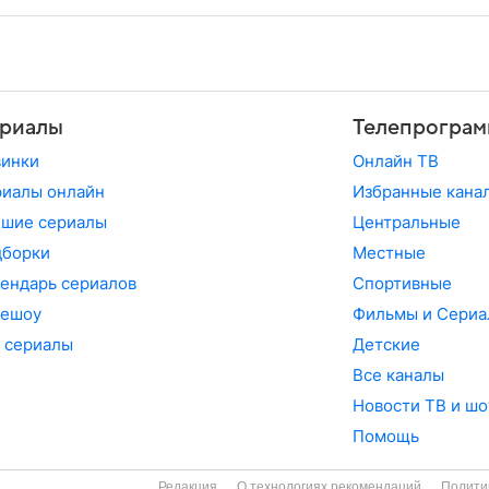
риалы
Телепрограм
винки
Онлайн ТВ
иалы онлайн
Избранные кана
чшие сериалы
Центральные
дборки
Местные
ендарь сериалов
Спортивные
лешоу
Фильмы и Сериа
 сериалы
Детские
Все каналы
Новости ТВ и шо
Помощь
Редакция
О технологиях рекомендаций
Полити