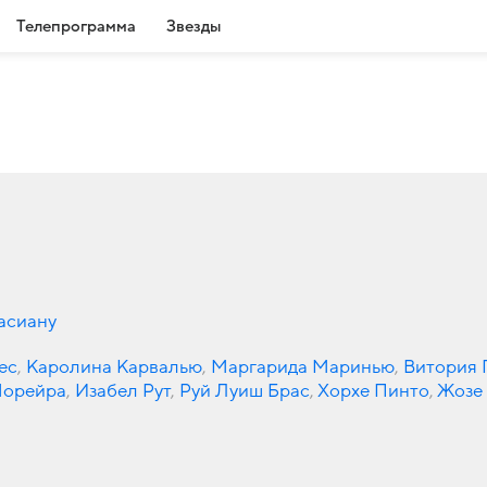
Телепрограмма
Звезды
асиану
ес
,
Каролина Карвалью
,
Маргарида Маринью
,
Витория 
Морейра
,
Изабел Рут
,
Руй Луиш Брас
,
Хорхе Пинто
,
Жозе
уш