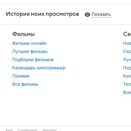
История моих просмотров
Показать
Фильмы
Се
Фильмы онлайн
Но
Лучшие фильмы
Сер
Подборки фильмов
Лу
Календарь кинопремьер
По
Премии
Кал
Все фильмы
Те
Все
Mail
О компании
Реклама