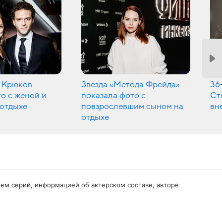
 Крюков
Звезда «Метода Фрейда»
36
о с женой и
показала фото с
Ст
 отдыхе
повзрослевшим сыном на
вн
отдыхе
нием серий, информацией об актерском составе, авторе