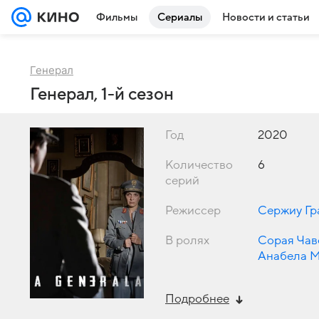
Фильмы
Сериалы
Новости и статьи
Генерал
Генерал, 1-й сезон
Год
2020
Количество
6
серий
Режиссер
Сержиу Гр
В ролях
Сорая Чав
Анабела 
Жуан Жез
Подробнее