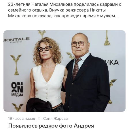
23-летняя Наталья Михалкова поделилась кадрами с
семейного отдыха. Внучка режиссера Никиты
Михалкова показала, как проводит время с мужем
Артемом Степаненко и их полуторагодовалым
сыном Мишей. Среди прочих в
19 часов назад
Соня Жарова
Появилось редкое фото Андрея