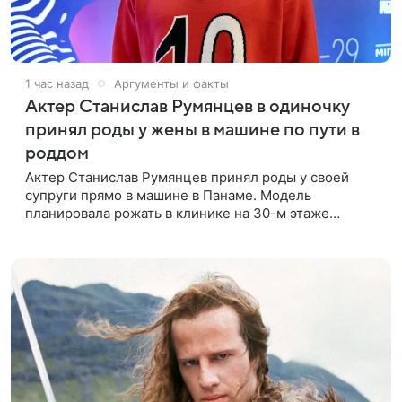
1 час назад
Аргументы и факты
Актер Станислав Румянцев в одиночку
принял роды у жены в машине по пути в
роддом
Актер Станислав Румянцев принял роды у своей
супруги прямо в машине в Панаме. Модель
планировала рожать в клинике на 30-м этаже
небоскреба с видом на Тихий океан, однако пара не
успела вовремя добраться до