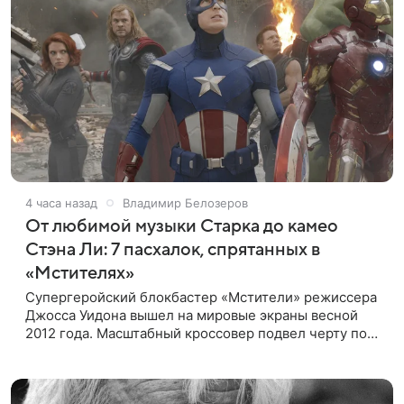
4 часа назад
Владимир Белозеров
От любимой музыки Старка до камео
Стэна Ли: 7 пасхалок, спрятанных в
«Мстителях»
Супергеройский блокбастер «Мстители» режиссера
Джосса Уидона вышел на мировые экраны весной
2012 года. Масштабный кроссовер подвел черту под
первой фазой медиафраншизы Marvel и заложил
основу для дальнейшего