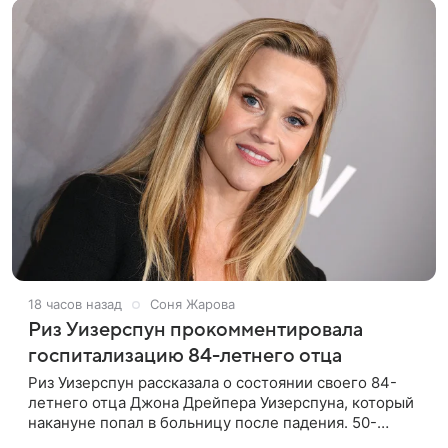
18 часов назад
Соня Жарова
Риз Уизерспун прокомментировала
госпитализацию 84-летнего отца
Риз Уизерспун рассказала о состоянии своего 84-
летнего отца Джона Дрейпера Уизерспуна, который
накануне попал в больницу после падения. 50-
летняя актриса сообщила, что сейчас с ним все в