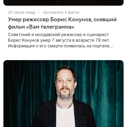
20 часов назад
Аргументы и факты
Умер режиссер Борис Конунов, снявший
фильм «Вам телеграмма»
Советский и молдавский режиссер и сценарист
Борис Конунов умер 7 августа в возрасте 79 лет.
Информация о его смерти появилась на портале
«Кино-Театр. Ру». О кончине кинематографиста
также сообщило Министерство