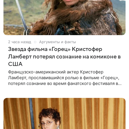
2 часа назад
Аргументы и факты
Звезда фильма «Горец» Кристофер
Ламберт потерял сознание на комиконе в
США
Французско-американский актер Кристофер
Ламберт, прославившийся ролью в фильме «Горец»,
потерял сознание во время фанатского фестиваля в
США. Об этом сообщил портал TMZ, материал
перевел aif.ru. Инцидент