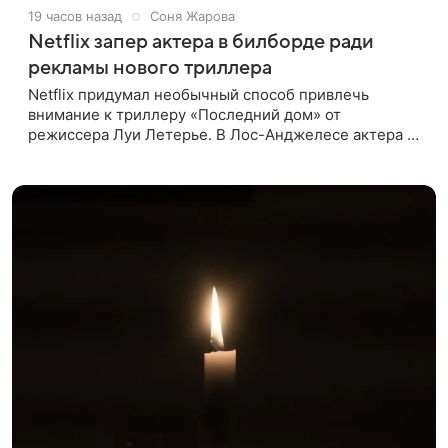
19 часов назад
Соня Жарова
Netflix запер актера в билборде ради
рекламы нового триллера
Netflix придумал необычный способ привлечь
внимание к триллеру «Последний дом» от
режиссера Луи Летерье. В Лос-Анджелесе актера на
два дня поселили внутри рекламного билборда,
оформленного как фасад жилого