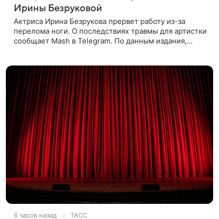
Ирины Безруковой
Актриса Ирина Безрукова прервет работу из-за
перелома ноги. О последствиях травмы для артистки
сообщает Mash в Telegram. По данным издания,
Безрукова пропустит 15 спектаклей — восемь
показов «Женитьбы Фигаро»,
6 часов назад
ТАСС