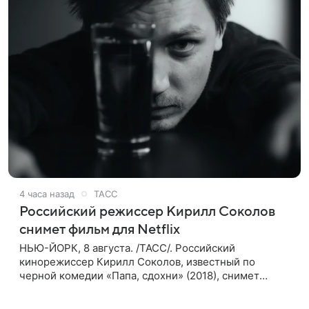
4 часа назад
ТАСС
Российский режиссер Кирилл Соколов
снимет фильм для Netflix
НЬЮ-ЙОРК, 8 августа. /ТАСС/. Российский
кинорежиссер Кирилл Соколов, известный по
черной комедии «Папа, сдохни» (2018), снимет
научно-фантастический триллер Blur для
стримингового сервиса Netflix. Об этом