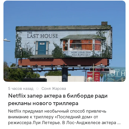
5 часов назад
Соня Жарова
Netflix запер актера в билборде ради
рекламы нового триллера
Netflix придумал необычный способ привлечь
внимание к триллеру «Последний дом» от
режиссера Луи Летерье. В Лос-Анджелесе актера на
два дня поселили внутри рекламного билборда,