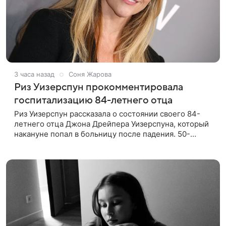
3 часа назад
Соня Жарова
Риз Уизерспун прокомментировала
госпитализацию 84-летнего отца
Риз Уизерспун рассказала о состоянии своего 84-
летнего отца Джона Дрейпера Уизерспуна, который
накануне попал в больницу после падения. 50-
летняя актриса сообщила, что сейчас с ним все в
порядке. «Я хочу, чтобы