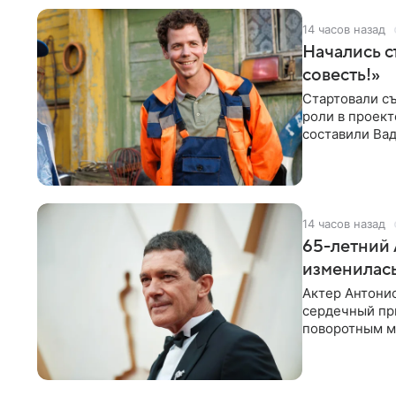
14 часов назад
Начались с
совесть!»
Стартовали съ
роли в проек
составили Вад
Светлана
14 часов назад
65-летний 
изменилась
Актер Антонио
сердечный при
поворотным мо
лучшим