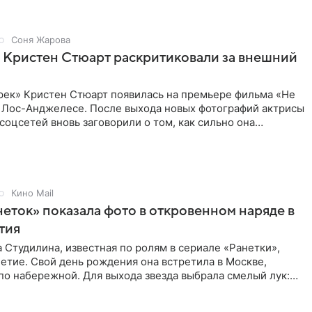
Соня Жарова
 Кристен Стюарт раскритиковали за внешний
рек» Кристен Стюарт появилась на премьере фильма «Не
в Лос-Анджелесе. После выхода новых фотографий актрисы
соцсетей вновь заговорили о том, как сильно она
о
Кино Mail
неток» показала фото в откровенном наряде в
етия
 Студилина, известная по ролям в сериале «Ранетки»,
етие. Свой день рождения она встретила в Москве,
по набережной. Для выхода звезда выбрала смелый лук:
ое