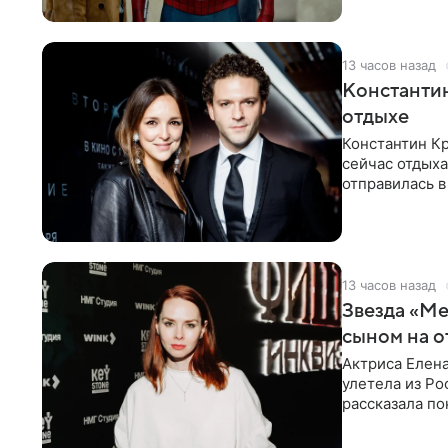
13 часов назад
Константин
отдыхе
Константин Кр
сейчас отдыха
отправилась в
показала в со
13 часов назад
Звезда «Ме
сыном на о
Актриса Елена
улетела из Ро
рассказала по