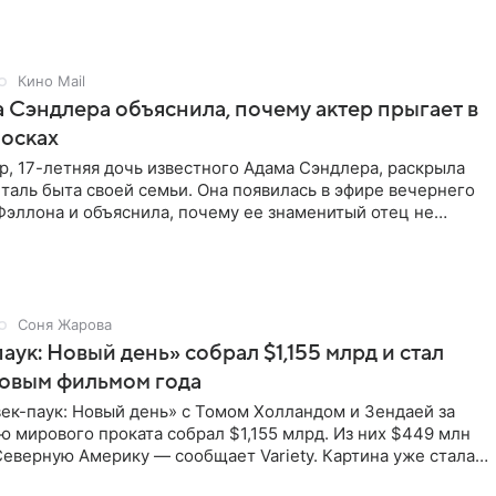
Кино Mail
 Сэндлера объяснила, почему актер прыгает в
носках
, 17-летняя дочь известного Адама Сэндлера, раскрыла
аль быта своей семьи. Она появилась в эфире вечернего
эллона и объяснила, почему ее знаменитый отец не
и
Соня Жарова
аук: Новый день» собрал $1,155 млрд и стал
совым фильмом года
ек-паук: Новый день» с Томом Холландом и Зендаей за
 мирового проката собрал $1,155 млрд. Из них $449 млн
еверную Америку — сообщает Variety. Картина уже стала