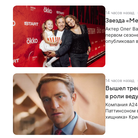
14 часов назад
Звезда «Ме
Актер Олег В
первом сезон
опубликовал 
сделанный во
14 часов назад
Вышел тре
в роли вед
Компания A24
Паттинсоном 
хищника» Кри
Хансена к сла