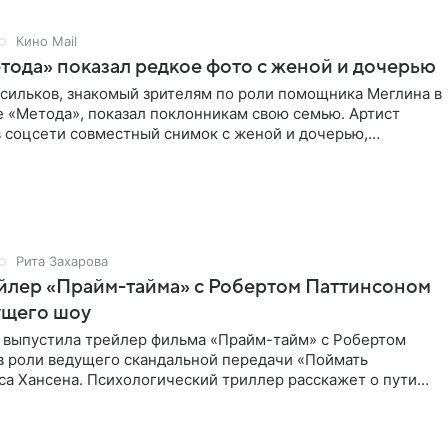
Кино Mail
тода» показал редкое фото с женой и дочерью
асильков, знакомый зрителям по роли помощника Меглина в
е «Метода», показал поклонникам свою семью. Артист
в соцсети совместный снимок с женой и дочерью,
 время
Рита Захарова
йлер «Прайм-тайма» с Робертом Паттинсоном
ущего шоу
 выпустила трейлер фильма «Прайм-тайм» с Робертом
в роли ведущего скандальной передачи «Поймать
са Хансена. Психологический триллер расскажет о пути
ве. В 2004