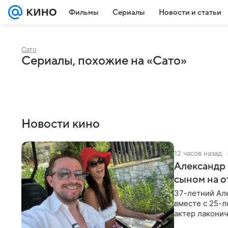
Фильмы
Сериалы
Новости и статьи
Сато
Сериалы, похожие на «Сато»
Новости кино
12 часов назад
Александр 
сыном на о
37-летний Ал
вместе с 25-
актер лаконич
делают селфи