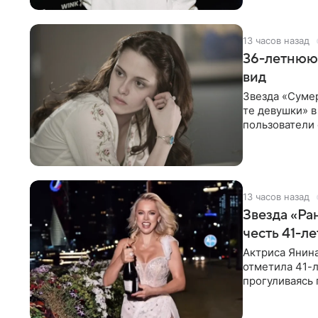
13 часов назад
36-летнюю
вид
Звезда «Суме
те девушки» 
пользователи 
изменилась с
13 часов назад
Звезда «Ра
честь 41-л
Актриса Янина
отметила 41-л
прогуливаясь 
полупрозрачн