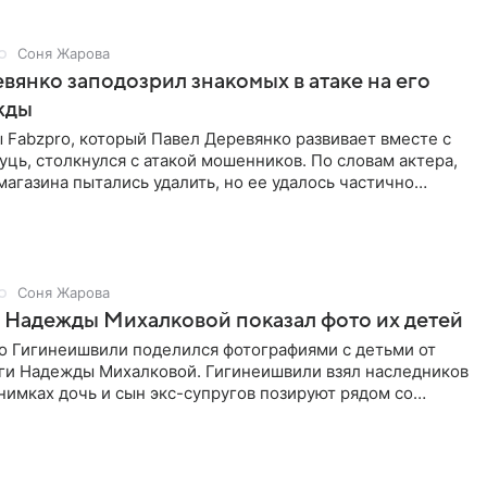
Соня Жарова
вянко заподозрил знакомых в атаке на его
жды
Fabzpro, который Павел Деревянко развивает вместе с
ць, столкнулся с атакой мошенников. По словам актера,
магазина пытались удалить, но ее удалось частично
Соня Жарова
 Надежды Михалковой показал фото их детей
о Гигинеишвили поделился фотографиями с детьми от
ги Надежды Михалковой. Гигинеишвили взял наследников
снимках дочь и сын экс-супругов позируют рядом со
поездке