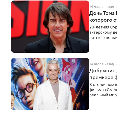
14 часов назад
Дочь Тома 
которого о
20-летняя Сур
актерскому де
летнюю ночь» 
с
14 часов назад
Добрынин, 
премьере 
В столичном к
фильма «Смеш
реальный мир
Фантастическ