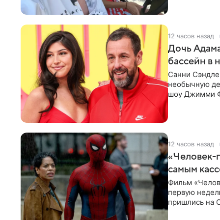
12 часов назад
Дочь Адама
бассейн в 
Санни Сэндлер
необычную дет
шоу Джимми Ф
снимает носк
12 часов назад
«Человек-п
самым кас
Фильм «Челов
первую неделю
пришлись на С
самым