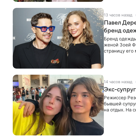
13 часов назад
Павел Дере
бренд оде
Бренд одежды 
женой Зоей Фу
страницу его 
восстановить.
14 часов назад
Экс-супруг
Режиссер Рез
бывшей супру
на отдых. На 
стадионом. В 