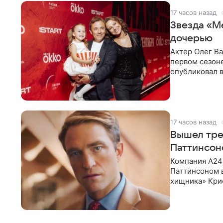
17 часов назад
Звезда «М
дочерью
Актер Олег В
первом сезон
опубликовал 
сделанный во
17 часов назад
Вышел тре
Паттинсон
Компания A24
Паттинсоном 
хищника» Кри
Хансена к сла