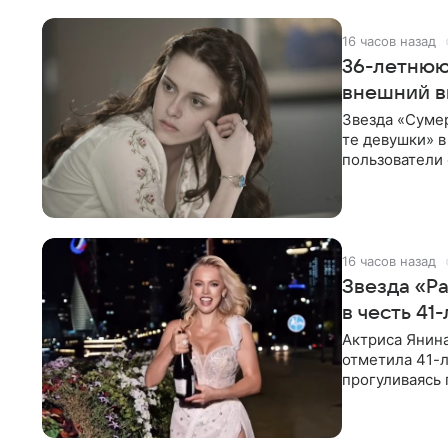
16 часов назад
36-летнюю
внешний в
Звезда «Суме
те девушки» 
пользователи 
изменилась с
16 часов назад
Звезда «Р
в честь 41
Актриса Янина
отметила 41-л
прогуливаясь 
полупрозрачн