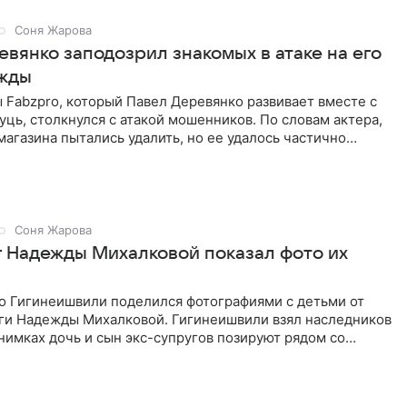
Соня Жарова
вянко заподозрил знакомых в атаке на его
жды
Fabzpro, который Павел Деревянко развивает вместе с
ць, столкнулся с атакой мошенников. По словам актера,
магазина пытались удалить, но ее удалось частично
Соня Жарова
г Надежды Михалковой показал фото их
о Гигинеишвили поделился фотографиями с детьми от
ги Надежды Михалковой. Гигинеишвили взял наследников
снимках дочь и сын экс-супругов позируют рядом со
поездке