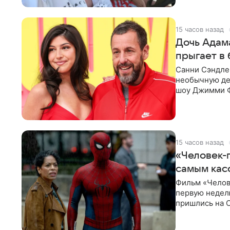
15 часов назад
Дочь Адам
прыгает в 
Санни Сэндлер
необычную дет
шоу Джимми Ф
снимает носк
15 часов назад
«Человек-п
самым кас
Фильм «Челов
первую неделю
пришлись на С
самым