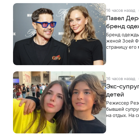
16 часов назад
Павел Дере
бренд оде
Бренд одежды 
женой Зоей Фу
страницу его 
восстановить.
16 часов назад
Экс-супру
детей
Режиссер Рез
бывшей супру
на отдых. На 
стадионом. В 