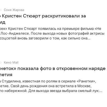
Соня Жарова
 Кристен Стюарт раскритиковали за
ид
рек» Кристен Стюарт появилась на премьере фильма «Не
в Лос-Анджелесе. После выхода новых фотографий актрисы
соцсетей вновь заговорили о том, как сильно она
о
Кино Mail
анеток» показала фото в откровенном наряде
-летия
 Студилина, известная по ролям в сериале «Ранетки»,
етие. Свой день рождения она встретила в Москве,
по набережной. Для выхода звезда выбрала смелый лук:
ое