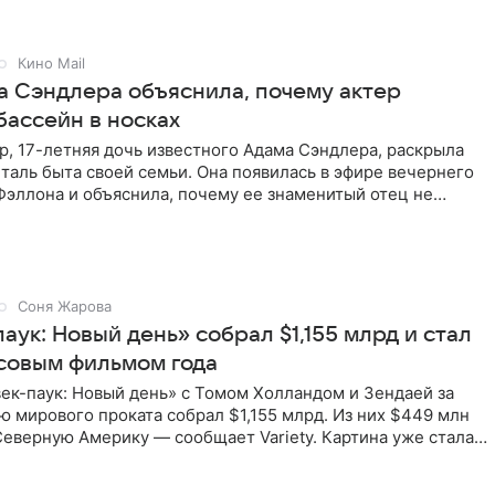
Кино Mail
а Сэндлера объяснила, почему актер
бассейн в носках
, 17-летняя дочь известного Адама Сэндлера, раскрыла
аль быта своей семьи. Она появилась в эфире вечернего
эллона и объяснила, почему ее знаменитый отец не
и
Соня Жарова
аук: Новый день» собрал $1,155 млрд и стал
совым фильмом года
ек-паук: Новый день» с Томом Холландом и Зендаей за
 мирового проката собрал $1,155 млрд. Из них $449 млн
еверную Америку — сообщает Variety. Картина уже стала