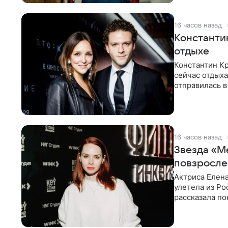
16 часов назад
Константи
отдыхе
Константин Кр
сейчас отдыха
отправилась в
показала в со
16 часов назад
Звезда «М
повзросле
Актриса Елена
улетела из Ро
рассказала по