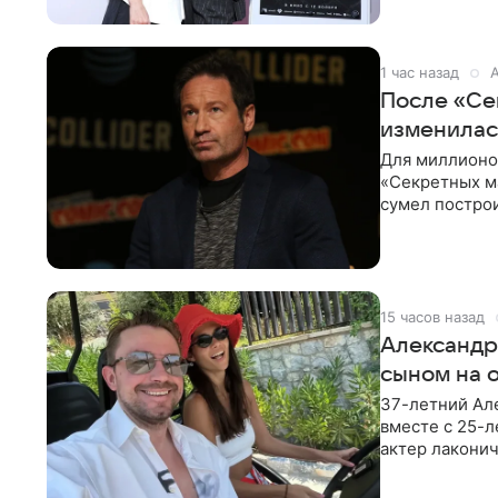
1 час назад
После «Се
изменилас
Для миллионов
«Секретных м
сумел построи
профессиях.
15 часов назад
Александр
сыном на 
37-летний Ал
вместе с 25-
актер лаконич
делают селфи