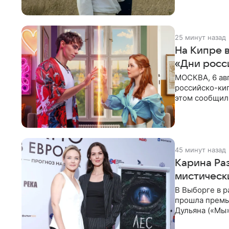
25 минут назад
На Кипре 
«Дни росс
МОСКВА, 6 ав
российско-кип
этом сообщил
культуры в Ни
45 минут назад
Карина Ра
мистическ
В Выборге в р
прошла премь
Дульяна («Мы
съемочной