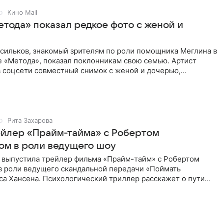
Кино Mail
етода» показал редкое фото с женой и
асильков, знакомый зрителям по роли помощника Меглина в
е «Метода», показал поклонникам свою семью. Артист
в соцсети совместный снимок с женой и дочерью,
 время
Рита Захарова
йлер «Прайм-тайма» с Робертом
ом в роли ведущего шоу
 выпустила трейлер фильма «Прайм-тайм» с Робертом
в роли ведущего скандальной передачи «Поймать
са Хансена. Психологический триллер расскажет о пути
ве. В 2004