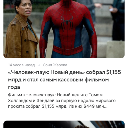
14 часов назад
Соня Жарова
«Человек-паук: Новый день» собрал $1,155
млрд и стал самым кассовым фильмом
года
Фильм «Человек-паук: Новый день» с Томом
Холландом и Зендаей за первую неделю мирового
проката собрал $1,155 млрд. Из них $449 млн
пришлись на Северную Америку — сообщает Variety.
Картина уже стала самым