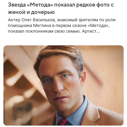
Звезда «Метода» показал редкое фото с
женой и дочерью
Актер Олег Васильков, знакомый зрителям по роли
помощника Меглина в первом сезоне «Метода»,
показал поклонникам свою семью. Артист
опубликовал в соцсети совместный снимок с женой
и дочерью, сделанный во время