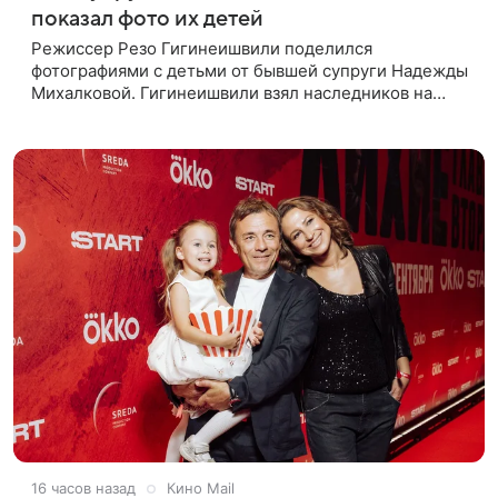
показал фото их детей
Режиссер Резо Гигинеишвили поделился
фотографиями с детьми от бывшей супруги Надежды
Михалковой. Гигинеишвили взял наследников на
отдых. На снимках дочь и сын экс-супругов позируют
рядом со стадионом. В поездке
16 часов назад
Кино Mail