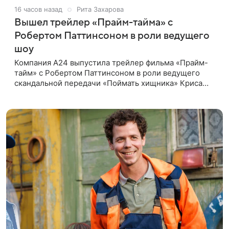
16 часов назад
Рита Захарова
Вышел трейлер «Прайм-тайма» с
Робертом Паттинсоном в роли ведущего
шоу
Компания A24 выпустила трейлер фильма «Прайм-
тайм» с Робертом Паттинсоном в роли ведущего
скандальной передачи «Поймать хищника» Криса
Хансена. Психологический триллер расскажет о
пути Хансена к славе. В 2004