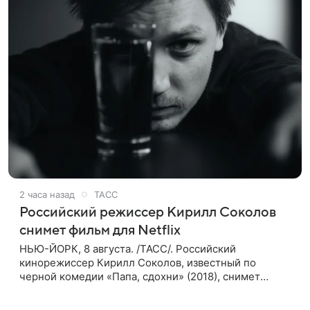
2 часа назад
ТАСС
Российский режиссер Кирилл Соколов
снимет фильм для Netflix
НЬЮ-ЙОРК, 8 августа. /ТАСС/. Российский
кинорежиссер Кирилл Соколов, известный по
черной комедии «Папа, сдохни» (2018), снимет
научно-фантастический триллер Blur для
стримингового сервиса Netflix. Об этом