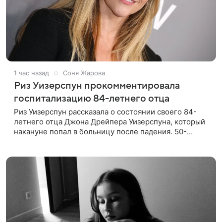
1 час назад
Соня Жарова
Риз Уизерспун прокомментировала
госпитализацию 84-летнего отца
Риз Уизерспун рассказала о состоянии своего 84-
летнего отца Джона Дрейпера Уизерспуна, который
накануне попал в больницу после падения. 50-
летняя актриса сообщила, что сейчас с ним все в
порядке. «Я хочу, чтобы