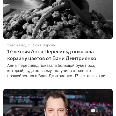
1 час назад
Соня Жарова
17-летняя Анна Пересильд показала
корзину цветов от Вани Дмитриенко
Анна Пересильд показала большой букет роз,
который, судя по всему, получилa от своего
позлюбленного Вани Дмитриенко. 17-летняя актриса
опубликовала в соцсетях фотографии с цветами и
подписала их словами: «Я