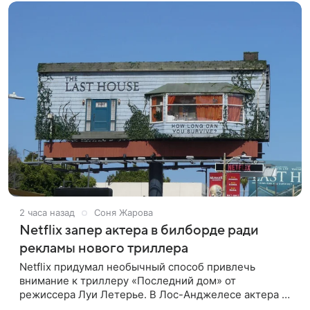
2 часа назад
Соня Жарова
Netflix запер актера в билборде ради
рекламы нового триллера
Netflix придумал необычный способ привлечь
внимание к триллеру «Последний дом» от
режиссера Луи Летерье. В Лос-Анджелесе актера на
два дня поселили внутри рекламного билборда,