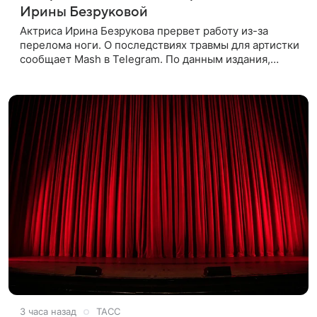
Ирины Безруковой
Актриса Ирина Безрукова прервет работу из-за
перелома ноги. О последствиях травмы для артистки
сообщает Mash в Telegram. По данным издания,
Безрукова пропустит 15 спектаклей — восемь
показов «Женитьбы Фигаро»,
3 часа назад
ТАСС