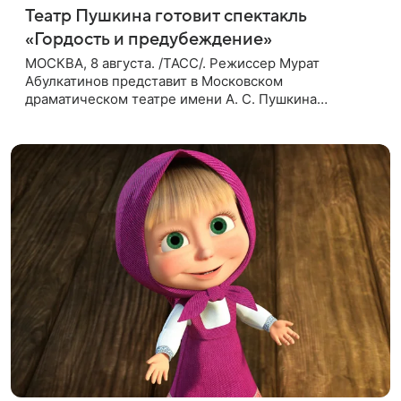
Театр Пушкина готовит спектакль
«Гордость и предубеждение»
МОСКВА, 8 августа. /ТАСС/. Режиссер Мурат
Абулкатинов представит в Московском
драматическом театре имени А. С. Пушкина
спектакль «Гордость и предубеждение» по
одноименному роману английской писательницы
XVIII —