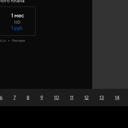
ного плана
1 мес
HD
1 руб.
k.ru
•
Реклама
6
7
8
9
10
11
12
13
14