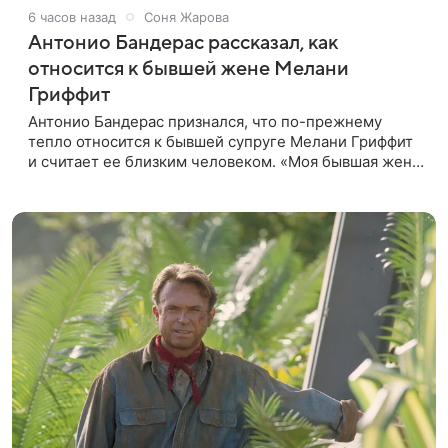
6 часов назад
Соня Жарова
Антонио Бандерас рассказал, как
относится к бывшей жене Мелани
Гриффит
Антонио Бандерас признался, что по-прежнему
тепло относится к бывшей супруге Мелани Гриффит
и считает ее близким человеком. «Моя бывшая жена
если и не мой лучший друг, то один из лучших», —
отметил актер. По