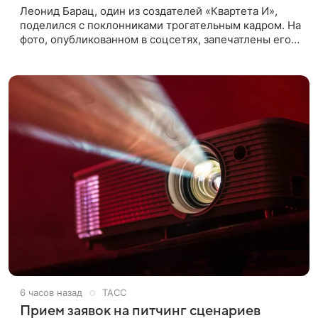
Леонид Барац, один из создателей «Квартета И»,
поделился с поклонниками трогательным кадром. На
фото, опубликованном в соцсетях, запечатлены его
дочь и внучка. Актер, известный по фильму «О чем
говорят
6 часов назад
ТАСС
Прием заявок на питчинг сценариев