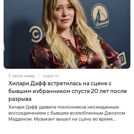
5 часов назад
super.ru
Хилари Дафф встретилась на сцене с
бывшим избранником спустя 20 лет после
разрыва
Хилари Дафф удивила поклонников неожиданным
воссоединением с бывшим возлюбленным Джоэлом
Мэдденом. Музыкант вышел на сцену во время
концерта певицы в Нью-Йорке в рамках ее мирового
тура «The Lucky Me» — спустя