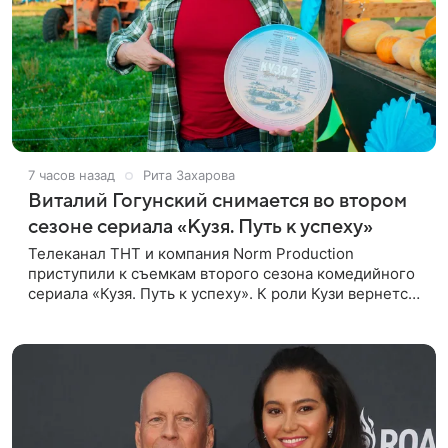
7 часов назад
Рита Захарова
Виталий Гогунский снимается во втором
сезоне сериала «Кузя. Путь к успеху»
Телеканал ТНТ и компания Norm Production
приступили к съемкам второго сезона комедийного
сериала «Кузя. Путь к успеху». К роли Кузи вернется
Виталий Гогунский. Вместе с ним в новом сезоне
сыграют Денис Бузин,