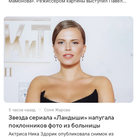
Мамонова». Режиссером картины выступил Павел
Лунгин, который снимал музыканта в культовых
лентах «Такси-блюз» и «Остров». Новая работа
5 часов назад
Соня Жарова
Звезда сериала «Ландыши» напугала
поклонников фото из больницы
Актриса Ника Здорик опубликовала снимок из