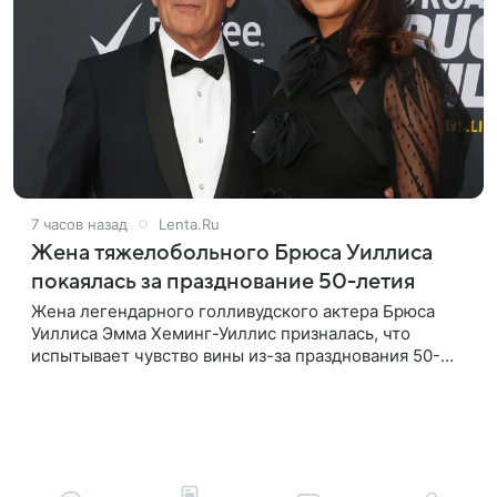
7 часов назад
Lenta.Ru
Жена тяжелобольного Брюса Уиллиса
покаялась за празднование 50-летия
Жена легендарного голливудского актера Брюса
Уиллиса Эмма Хеминг-Уиллис призналась, что
испытывает чувство вины из-за празднования 50-
летия на фоне тяжелой болезни мужа. Об этом
пишет Daily Mail. Эмма заявила,