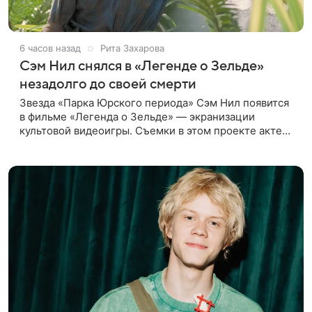
6 часов назад
Рита Захарова
Сэм Нил снялся в «Легенде о Зельде»
незадолго до своей смерти
Звезда «Парка Юрского периода» Сэм Нил появится
в фильме «Легенда о Зельде» — экранизации
культовой видеоигры. Съемки в этом проекте актер
завершил незадолго до ухода из жизни, сообщает
Deadline. События фильма