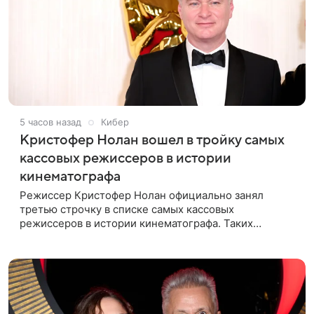
5 часов назад
Кибер
Кристофер Нолан вошел в тройку самых
кассовых режиссеров в истории
кинематографа
Режиссер Кристофер Нолан официально занял
третью строчку в списке самых кассовых
режиссеров в истории кинематографа. Таких
результатов ему помогла добиться «Одиссея»,
вышедшая 17 июля и собравшая на момент