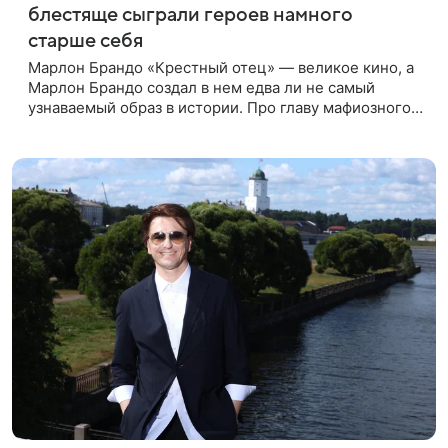
блестяще сыграли героев намного
старше себя
Марлон Брандо «Крестный отец» — великое кино, а
Марлон Брандо создал в нем едва ли не самый
узнаваемый образ в истории. Про главу мафиозного
клана дона Вито Корлеоне знают даже те, кто не
смотрел картину