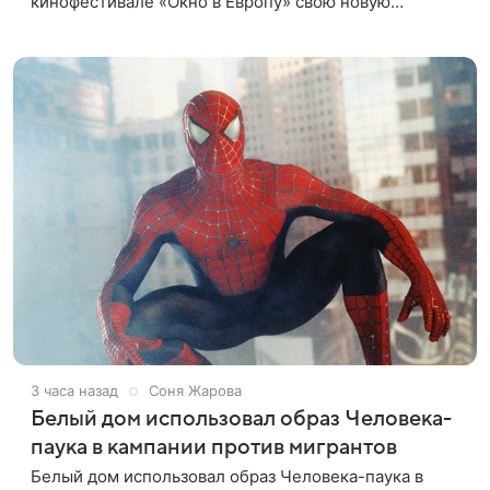
кинофестивале «Окно в Европу» свою новую
совместную работу — семейную комедию «Не по-
детски». Фильм рассказывает об
3 часа назад
Соня Жарова
Белый дом использовал образ Человека-
паука в кампании против мигрантов
Белый дом использовал образ Человека-паука в