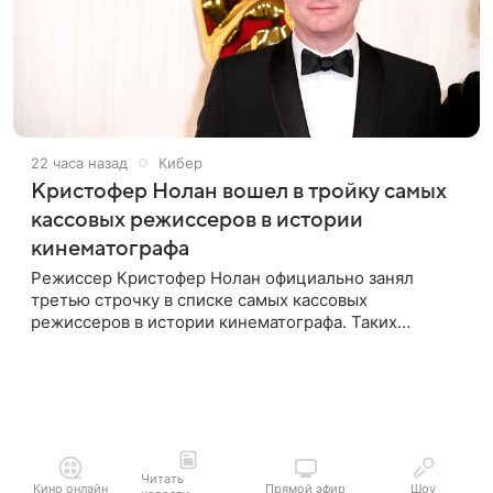
22 часа назад
Кибер
Кристофер Нолан вошел в тройку самых
кассовых режиссеров в истории
кинематографа
Режиссер Кристофер Нолан официально занял
третью строчку в списке самых кассовых
режиссеров в истории кинематографа. Таких
результатов ему помогла добиться «Одиссея»,
вышедшая 17 июля и собравшая на момент
Читать
Кино онлайн
Прямой эфир
Шоу