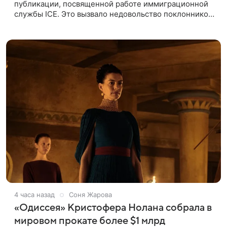
публикации, посвященной работе иммиграционной
службы ICE. Это вызвало недовольство поклонников
Marvel — сообщает TMZ. На изображении
супергерой опутывает паутиной
4 часа назад
Соня Жарова
«Одиссея» Кристофера Нолана собрала в
мировом прокате более $1 млрд