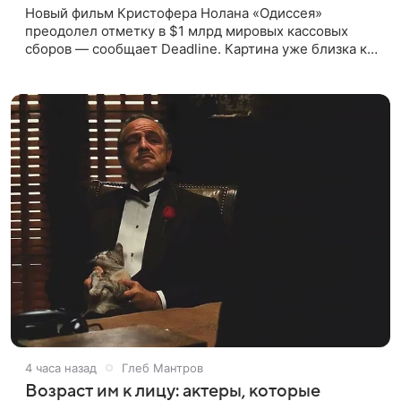
Новый фильм Кристофера Нолана «Одиссея»
преодолел отметку в $1 млрд мировых кассовых
сборов — сообщает Deadline. Картина уже близка к
тому, чтобы стать самым успешным фильмом в
карьере режиссера. Сейчас первое
4 часа назад
Глеб Мантров
Возраст им к лицу: актеры, которые