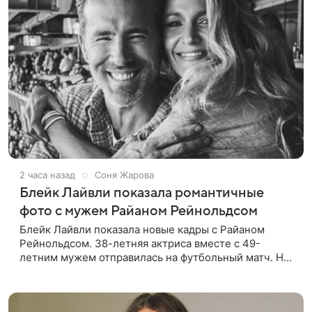
2 часа назад
Соня Жарова
Блейк Лайвли показала романтичные
фото с мужем Райаном Рейнольдсом
Блейк Лайвли показала новые кадры с Райаном
Рейнольдсом. 38-летняя актриса вместе с 49-
летним мужем отправилась на футбольный матч. На
стадионе супругов сопровождал фотограф Гай Арох,
который сделал серию