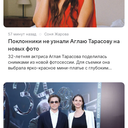
57 минут назад
Соня Жарова
Поклонники не узнали Аглаю Тарасову на
новых фото
32-летняя актриса Аглая Тарасова поделилась
снимками из новой фотосессии. Для съемки она
выбрала ярко-красное мини-платье с глубоким
вырезом и открытыми плечами. Наряд украшен
объемной драпировкой на талии и