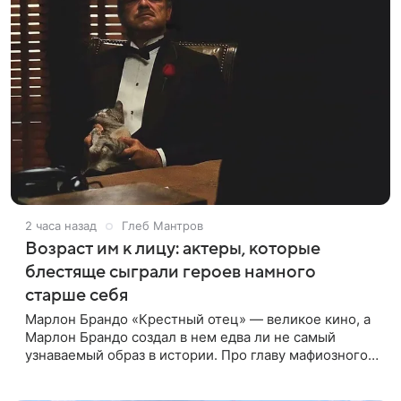
2 часа назад
Глеб Мантров
Возраст им к лицу: актеры, которые
блестяще сыграли героев намного
старше себя
Марлон Брандо «Крестный отец» — великое кино, а
Марлон Брандо создал в нем едва ли не самый
узнаваемый образ в истории. Про главу мафиозного
клана дона Вито Корлеоне знают даже те, кто не
смотрел картину