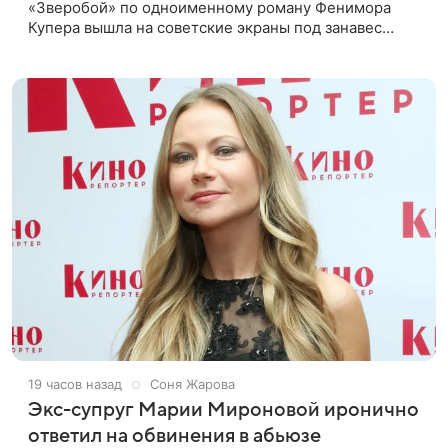
«Зверобой» по одноименному роману Фенимора
Купера вышла на советские экраны под занавес
существования СССР — в 1990 году. Фильм стал
дебютной режиссерской работой Андрея
19 часов назад
Соня Жарова
Экс-супруг Марии Мироновой иронично
ответил на обвинения в абьюзе