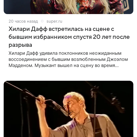
20 часов назад
super.ru
Хилари Дафф встретилась на сцене с
бывшим избранником спустя 20 лет после
разрыва
Хилари Дафф удивила поклонников неожиданным
воссоединением с бывшим возлюбленным Джоэлом
Мэдденом. Музыкант вышел на сцену во время
концерта певицы в Нью-Йорке в рамках ее мирового
тура «The Lucky Me» — спустя