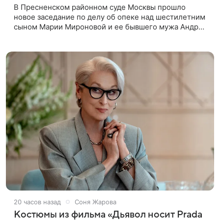
В Пресненском районном суде Москвы прошло
новое заседание по делу об опеке над шестилетним
сыном Марии Мироновой и ее бывшего мужа Андрея
Сороки, — сообщает Super. Миронова на заседании
не появилась. Адвокаты
20 часов назад
Соня Жарова
Костюмы из фильма «Дьявол носит Prada