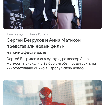
1 час назад
Анна Гоголь
Сергей Безруков и Анна Матисон
представили новый фильм
на кинофестивале
Сергей Безруков и его супруга, режиссер Анна
Матисон, приехали в Выборг, чтобы представить на
кинофестивале «Окно в Европу» свою новую
совместную работу — семейную комедию «Не по-
детски». Фильм рассказывает об