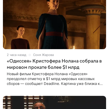
2 часа назад
Соня Жарова
«Одиссея» Кристофера Нолана собрала в
мировом прокате более $1 млрд
Новый фильм Кристофера Нолана «Одиссея»
преодолел отметку в $1 млрд мировых кассовых
сборов — сообщает Deadline. Картина уже близка к
тому, чтобы стать самым успешным фильмом в
карьере режиссера. Сейчас первое