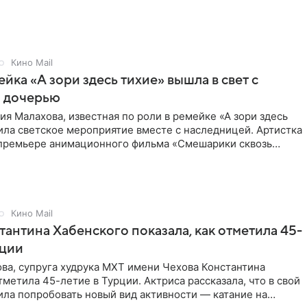
Кино Mail
ейка «А зори здесь тихие» вышла в свет с
й дочерью
ия Малахова, известная по роли в ремейке «А зори здесь
ила светское мероприятие вместе с наследницей. Артистка
 премьере анимационного фильма «Смешарики сквозь
Кино Mail
антина Хабенского показала, как отметила 45-
рции
ва, супруга худрука МХТ имени Чехова Константина
тметила 45-летие в Турции. Актриса рассказала, что в свой
ла попробовать новый вид активности — катание на