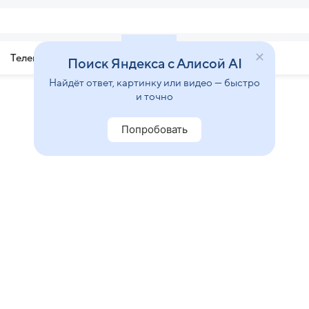
Телепрограмма
Звезды
Поиск Яндекса с Алисой AI
Найдёт ответ, картинку или видео — быстро
и точно
Попробовать