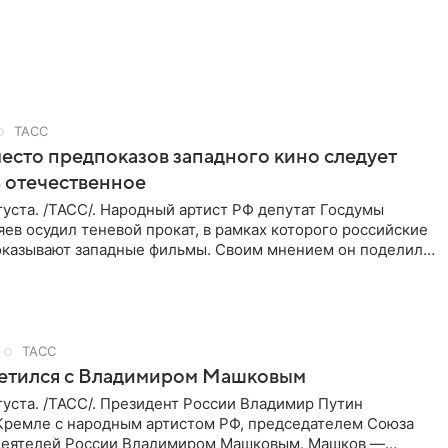
ТАСС
место предпоказов западного кино следует
 отечественное
уста. /ТАСС/. Народный артист РФ депутат Госдумы
ев осудил теневой прокат, в рамках которого российские
оказывают западные фильмы. Своим мнением он поделился
ТАСС
ретился с Владимиром Машковым
уста. /ТАСС/. Президент России Владимир Путин
 Кремле с народным артистом РФ, председателем Союза
деятелей России Владимиром Машковым. Машков —