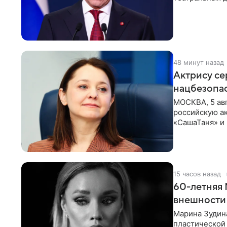
известный рос
48 минут назад
Актрису се
нацбезопас
МОСКВА, 5 авг
российскую ак
«СашаТаня» и 
15 часов назад
60-летняя 
внешности
Марина Зудина
пластической 