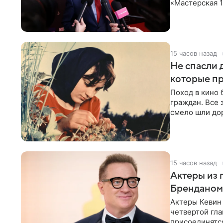
«Мастерская 1
ценности и с
15 часов назад
Не спасли 
которые пр
Поход в кино
граждан. Все 
смело шли до
Кинотеатры п
15 часов назад
Актеры из 
Бренданом
Актеры Кевин 
четвертой гл
присоединятся