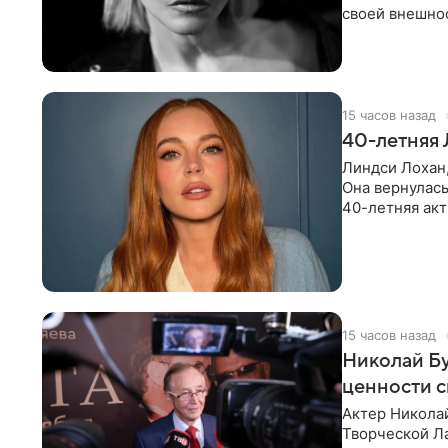
своей внешнос
кадрах вдова
15 часов назад
40-летняя 
Линдси Лохан,
Она вернулась
40-летняя акт
восторгом
15 часов назад
Николай Бу
ценности с
Актер Никола
Творческой Ла