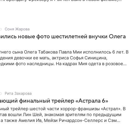
line. Зрители
Соня Жарова
вились новые фото шестилетней внучки Олега
него сына Олега Табакова Павла Мии исполнилось 6 лет. В
дения девочки ее мать, актриса Софья Синицина,
дкими фото наследницы. На кадрах Мия одета в розовое
Рита Захарова
ающий финальный трейлер «Астрала 6»
ный трейлер шестой части хоррор-франшизы «Астрал». В
став вошли Лин Шей, знакомая зрителям по предыдущим
 а также Амелия Ив, Мейзи Ричардсон-Селлерс и Сэм