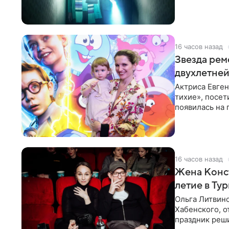
16 часов назад
Звезда рем
двухлетне
Актриса Евген
тихие», посет
появилась на
вселенные» в
16 часов назад
Жена Конст
летие в Ту
Ольга Литвино
Хабенского, о
праздник реши