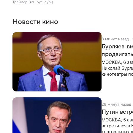
Трейлер (яп., рус. суб.)
Новости кино
8 минут назад
Бурляев: в
продвигать
МОСКВА, 6 авг
Николай Бурля
кинотеатры п
с ТАСС,
28 минут назад
Путин вст
МОСКВА, 5 авг
встретился в
театральных 