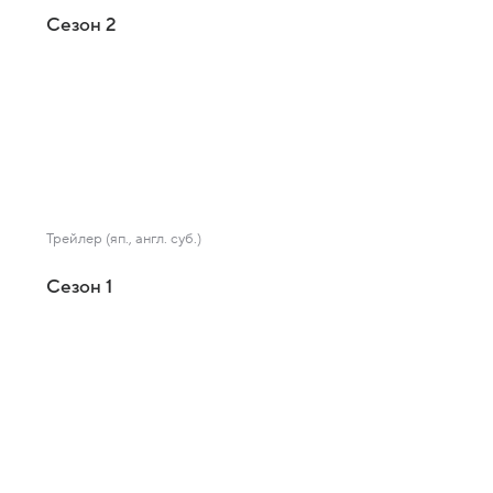
Сезон 2
Трейлер (яп., англ. суб.)
Сезон 1