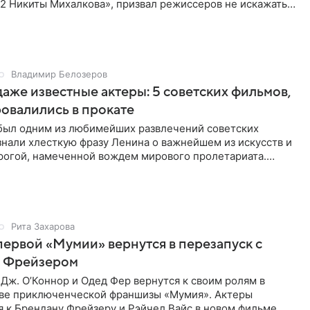
2 Никиты Михалкова», призвал режиссеров не искажать
мысл
Владимир Белозеров
даже известные актеры: 5 советских фильмов,
овалились в прокате
 был одним из любимейших развлечений советских
знали хлесткую фразу Ленина о важнейшем из искусств и
рогой, намеченной вождем мирового пролетариата.
риносили в
Рита Захарова
первой «Мумии» вернутся в перезапуск с
 Фрейзером
Дж. О’Коннор и Одед Фер вернутся к своим ролям в
аве приключенческой франшизы «Мумия». Актеры
 к Брендану Фрейзеру и Рэйчел Вайс в новом фильме,