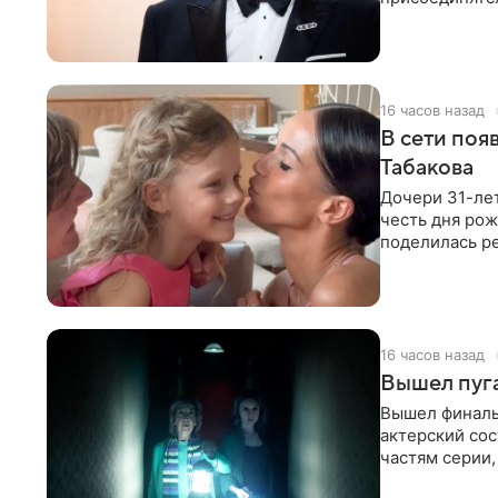
сообщает Dead
16 часов назад
В сети поя
Табакова
Дочери 31-лет
честь дня рож
поделилась ре
платье с
16 часов назад
Вышел пуг
Вышел финаль
актерский со
частям серии,
Спруэлл.