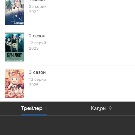
25 серий
2022
2 сезон
12 серий
2023
3 сезон
13 серий
2025
Трейлер
1
Кадры
9