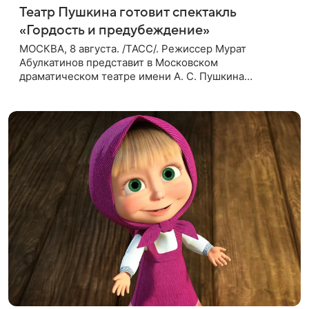
Театр Пушкина готовит спектакль
«Гордость и предубеждение»
МОСКВА, 8 августа. /ТАСС/. Режиссер Мурат
Абулкатинов представит в Московском
драматическом театре имени А. С. Пушкина
спектакль «Гордость и предубеждение» по
одноименному роману английской писательницы
XVIII —