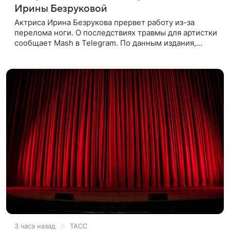
Ирины Безруковой
Актриса Ирина Безрукова прервет работу из-за
перелома ноги. О последствиях травмы для артистки
сообщает Mash в Telegram. По данным издания,
Безрукова пропустит 15 спектаклей — восемь
показов «Женитьбы Фигаро»,
3 часа назад
ТАСС