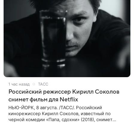
1 час назад
ТАСС
Российский режиссер Кирилл Соколов
снимет фильм для Netflix
НЬЮ-ЙОРК, 8 августа. /ТАСС/. Российский
кинорежиссер Кирилл Соколов, известный по
черной комедии «Папа, сдохни» (2018), снимет
научно-фантастический триллер Blur для
стримингового сервиса Netflix. Об этом