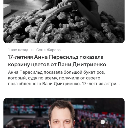
1 час назад
Соня Жарова
17-летняя Анна Пересильд показала
корзину цветов от Вани Дмитриенко
Анна Пересильд показала большой букет роз,
который, судя по всему, получилa от своего
позлюбленного Вани Дмитриенко. 17-летняя актриса
опубликовала в соцсетях фотографии с цветами и
подписала их словами: «Я