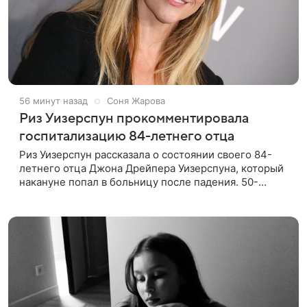
56 минут назад
Соня Жарова
Риз Уизерспун прокомментировала
госпитализацию 84-летнего отца
Риз Уизерспун рассказала о состоянии своего 84-
летнего отца Джона Дрейпера Уизерспуна, который
накануне попал в больницу после падения. 50-
летняя актриса сообщила, что сейчас с ним все в
порядке. «Я хочу, чтобы