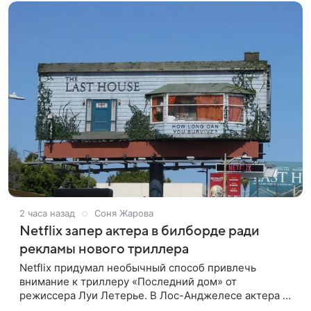
2 часа назад
Соня Жарова
Netflix запер актера в билборде ради
рекламы нового триллера
Netflix придумал необычный способ привлечь
внимание к триллеру «Последний дом» от
режиссера Луи Летерье. В Лос-Анджелесе актера на
два дня поселили внутри рекламного билборда,