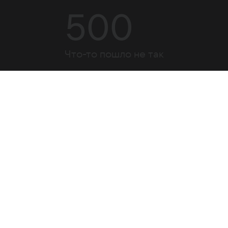
500
Что-то пошло не так