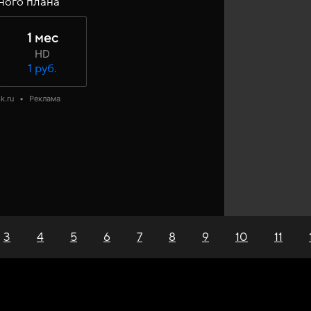
ного плана
1 мес
HD
1 руб.
k.ru
•
Реклама
3
4
5
6
7
8
9
10
11