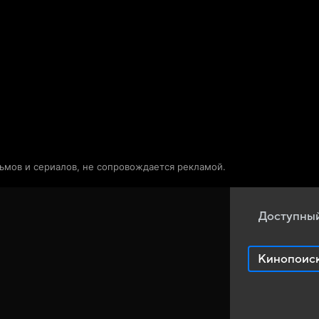
Телепрограмма
Звезды
льмов и сериалов, не сопровождается рекламой.
Доступный
Кинопоис