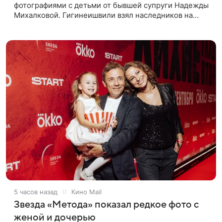
фотографиями с детьми от бывшей супруги Надежды
Михалковой. Гигинеишвили взял наследников на
отдых. На снимках дочь и сын экс-супругов позируют
рядом со стадионом. В поездке
5 часов назад
Кино Mail
Звезда «Метода» показал редкое фото с
женой и дочерью