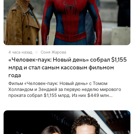
4 часа назад
Соня Жарова
«Человек-паук: Новый день» собрал $1,155
млрд и стал самым кассовым фильмом
года
Фильм «Человек-паук: Новый день» с Томом
Холландом и Зендаей за первую неделю мирового
проката собрал $1,155 млрд. Из них $449 млн
пришлись на Северную Америку — сообщает Variety.
Картина уже стала самым