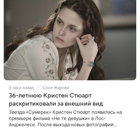
4 часа назад
Соня Жарова
36-летнюю Кристен Стюарт
раскритиковали за внешний вид
Звезда «Сумерек» Кристен Стюарт появилась на
премьере фильма «Не те девушки» в Лос-
Анджелесе. После выхода новых фотографий
актрисы пользователи соцсетей вновь заговорили о
том, как сильно она изменилась со