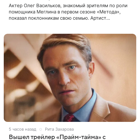
Актер Олег Васильков, знакомый зрителям по роли
помощника Меглина в первом сезоне «Метода»,
показал поклонникам свою семью. Артист
опубликовал в соцсети совместный снимок с женой
и дочерью, сделанный во время
5 часов назад
Рита Захарова
Вышел трейлер «Прайм-тайма» с