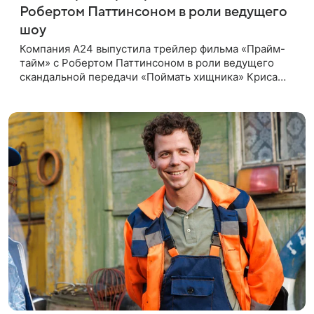
Робертом Паттинсоном в роли ведущего
шоу
Компания A24 выпустила трейлер фильма «Прайм-
тайм» с Робертом Паттинсоном в роли ведущего
скандальной передачи «Поймать хищника» Криса
Хансена. Психологический триллер расскажет о
пути Хансена к славе. В 2004