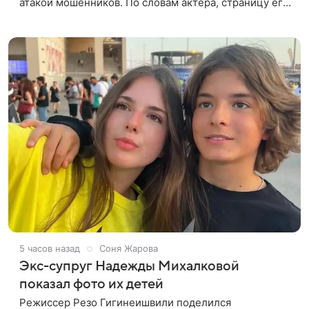
атакой мошенников. По словам актера, страницу его
магазина пытались удалить, но ее удалось частично
восстановить.
5 часов назад
Соня Жарова
Экс-супруг Надежды Михалковой
показал фото их детей
Режиссер Резо Гигинеишвили поделился