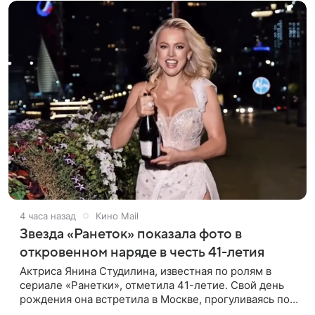
4 часа назад
Кино Mail
Звезда «Ранеток» показала фото в
откровенном наряде в честь 41-летия
Актриса Янина Студилина, известная по ролям в
сериале «Ранетки», отметила 41-летие. Свой день
рождения она встретила в Москве, прогуливаясь по
набережной. Для выхода звезда выбрала смелый