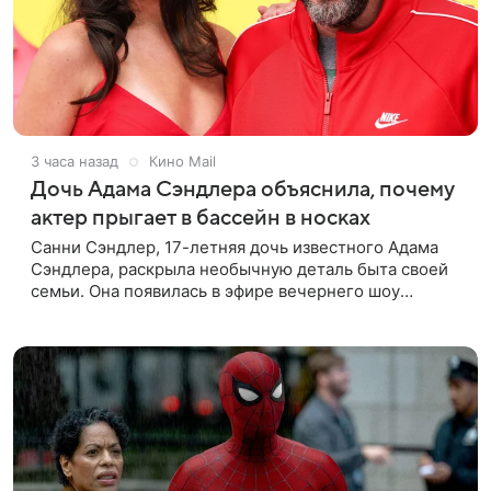
3 часа назад
Кино Mail
Дочь Адама Сэндлера объяснила, почему
актер прыгает в бассейн в носках
Санни Сэндлер, 17-летняя дочь известного Адама
Сэндлера, раскрыла необычную деталь быта своей
семьи. Она появилась в эфире вечернего шоу
Джимми Фэллона и объяснила, почему ее
знаменитый отец не снимает носки