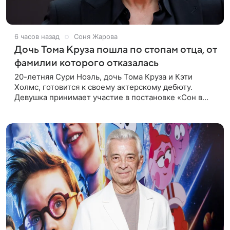
6 часов назад
Соня Жарова
Дочь Тома Круза пошла по стопам отца, от
фамилии которого отказалась
20-летняя Сури Ноэль, дочь Тома Круза и Кэти
Холмс, готовится к своему актерскому дебюту.
Девушка принимает участие в постановке «Сон в
летнюю ночь» по пьесе Уильяма Шекспира. В сети
появились фотографии с