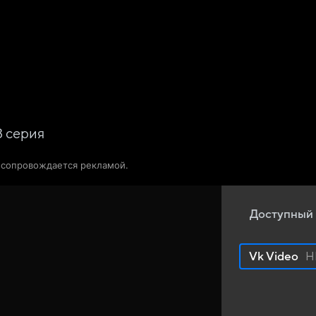
Телепрограмма
Звезды
3
серия
о сопровождается рекламой.
Доступный 
Vk Video
H