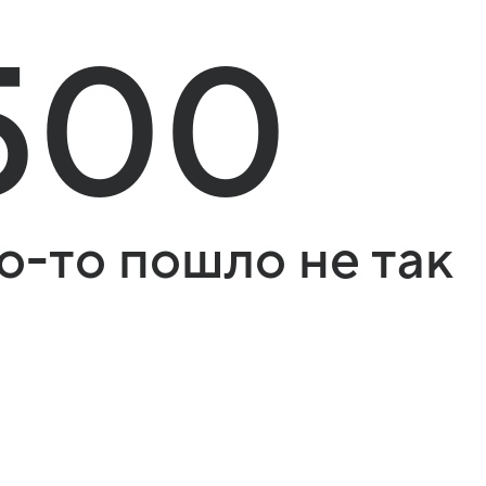
500
о-то пошло не так